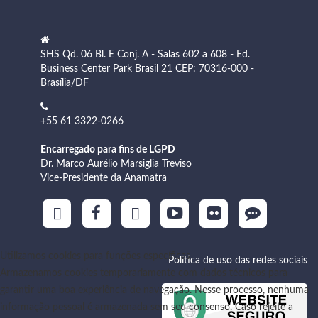
SHS Qd. 06 Bl. E Conj. A - Salas 602 a 608 - Ed.
Business Center Park Brasil 21 CEP: 70316-000 -
Brasília/DF
+55 61 3322-0266
Encarregado para fins de LGPD
Dr. Marco Aurélio Marsiglia Treviso
Vice-Presidente da Anamatra
Utilizamos cookies para funções específicas
Política de uso das redes sociais
Armazenamos cookies temporariamente com dados técnicos para
garantir uma boa experiência de navegação. Nesse processo, nenhuma
informação pessoal é armazenada sem seu consenso. Caso rejeite a