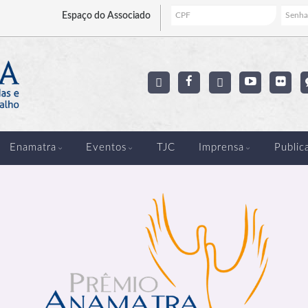
Espaço
do Associado
Enamatra
Eventos
TJC
Imprensa
Public