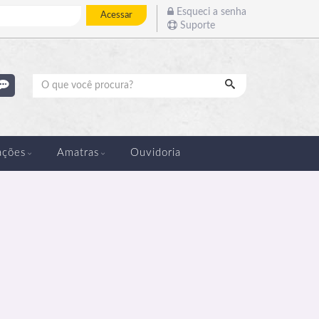
Esqueci a senha
Acessar
Suporte
Pesquisar
ações
Amatras
Ouvidoria