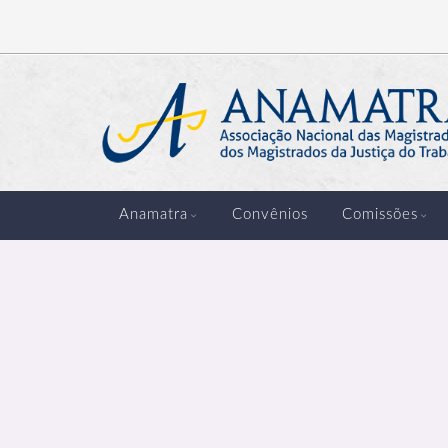
Anamatra
Convênios
Comissões