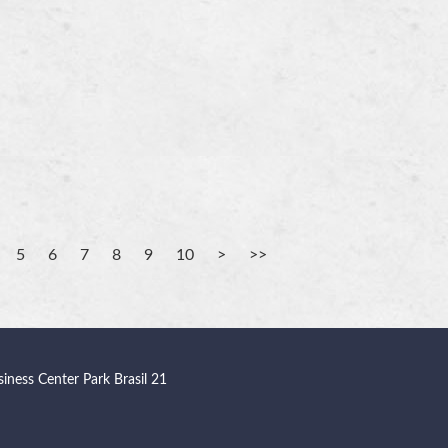
e
5
6
7
8
9
10
siness Center Park Brasil 21