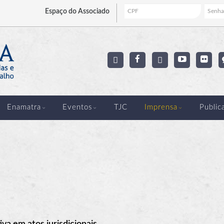
Espaço
do Associado
Enamatra
Eventos
TJC
Imprensa
Public
iva em atos jurisdicionais