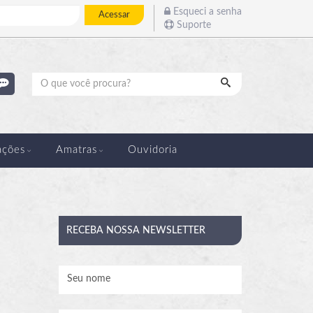
Esqueci a senha
Acessar
Suporte
Pesquisar
ações
Amatras
Ouvidoria
RECEBA
NOSSA NEWSLETTER