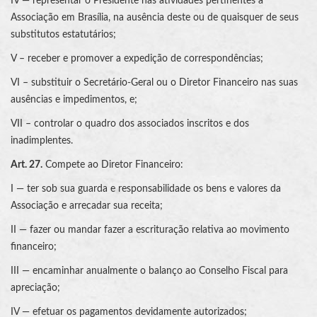
IV — representar o Presidente nas atividades pertinentes à
Associação em Brasília, na ausência deste ou de quaisquer de seus
substitutos estatutários;
V – receber e promover a expedição de correspondências;
VI – substituir o Secretário-Geral ou o Diretor Financeiro nas suas
ausências e impedimentos, e;
VII – controlar o quadro dos associados inscritos e dos
inadimplentes.
Art. 27.
Compete ao Diretor Financeiro:
I — ter sob sua guarda e responsabilidade os bens e valores da
Associação e arrecadar sua receita;
II — fazer ou mandar fazer a escrituração relativa ao movimento
financeiro;
III — encaminhar anualmente o balanço ao Conselho Fiscal para
apreciação;
IV — efetuar os pagamentos devidamente autorizados;