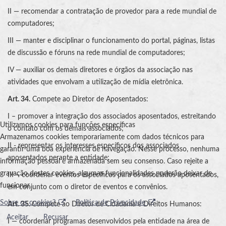
II — recomendar a contratação de provedor para a rede mundial de
computadores;
III — manter e disciplinar o funcionamento do portal, páginas, listas
de discussão e fóruns na rede mundial de computadores;
IV — auxiliar os demais diretores e órgãos da associação nas
atividades que envolvam a utilização de mídia eletrônica.
Art. 34.
Compete ao Diretor de Aposentados:
I – promover a integração dos associados aposentados, estreitando
Utilizamos cookies para funções específicas
o contato com os demais associados;
Armazenamos cookies temporariamente com dados técnicos para
II - representar os interesses específicos dos associados
garantir uma boa experiência de navegação. Nesse processo, nenhuma
aposentados perante a entidade;
informação pessoal é armazenada sem seu consenso. Caso rejeite a
gravação destes cookies, algumas funcionalidades poderão deixar de
III – coordenar eventos específicos para os associados aposentados,
funcionar.
em conjunto com o diretor de eventos e convênios.
Sobre os cookies?
Política de Privacidade
Art. 35.
Compete ao Diretor de Cidadania e Direitos Humanos:
Aceitar
Recusar
I — coordenar programas desenvolvidos pela entidade na área de