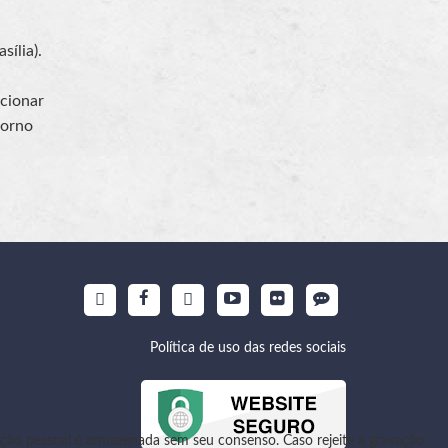
sília).
ecionar
torno
Política de uso das redes sociais
ão pessoal é armazenada sem seu consenso. Caso rejeite a gravação