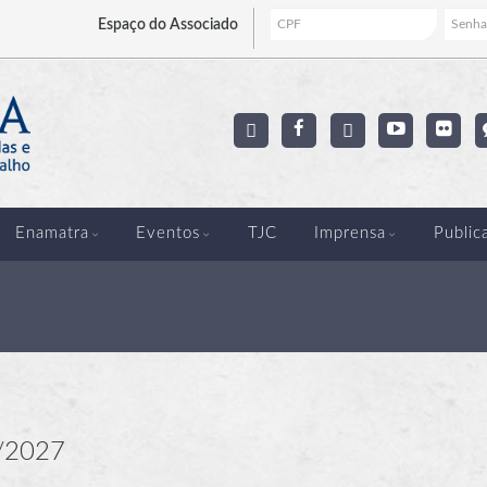
Espaço
do Associado
Enamatra
Eventos
TJC
Imprensa
Public
5/2027