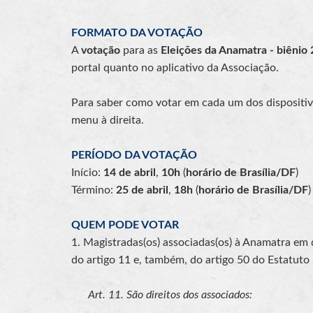
FORMATO DA VOTAÇÃO
A
votação
para as
Eleições da Anamatra - biênio
portal quanto no aplicativo da Associação.
Para saber como votar em cada um dos dispositivo
menu à direita.
PERÍODO DA VOTAÇÃO
Início:
14 de abril
,
10h
(
horário de Brasília/DF
)
Término:
25 de abril
,
18h
(
horário de Brasília/DF
)
QUEM PODE VOTAR
1. Magistradas(os) associadas(os) à Anamatra em 
do artigo 11 e, também, do artigo 50 do Estatuto
Art. 11. São direitos dos associados:
...