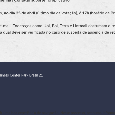
 senha
|
Contatar suporte
no aplicativo.
es,
no dia 25 de abril
(último dia da votação), é
17h
(horário de Bra
 e-mail. Endereços como Uol, Bol, Terra e Hotmail costumam dir
 qual deve ser verificada no caso de suspeita de ausência de re
siness Center Park Brasil 21
r uma boa experiência de navegação. Nesse processo, nenhuma informaç