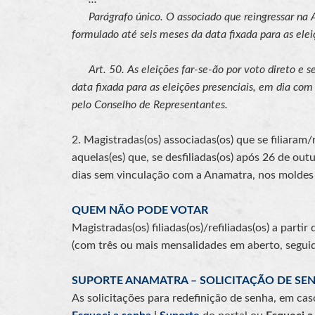
Parágrafo único. O associado que reingressar na A
formulado até seis meses da data fixada para as elei
Art. 50. As eleições far-se-ão por voto direto e 
data fixada para as eleições presenciais, em dia co
pelo Conselho de Representantes.
2. Magistradas(os) associadas(os) que se filiaram
aquelas(es) que, se desfiliadas(os) após 26 de ou
dias sem vinculação com a Anamatra, nos molde
QUEM NÃO PODE VOTAR
Magistradas(os) filiadas(os)/refiliadas(os) a part
(com três ou mais mensalidades em aberto, seguid
SUPORTE ANAMATRA – SOLICITAÇÃO DE SE
As solicitações para redefinição de senha, em ca