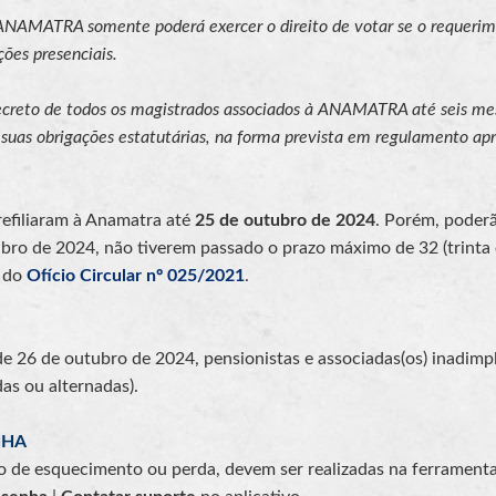
NAMATRA somente poderá exercer o direito de votar se o requerim
ções presenciais.
secreto de todos os magistrados associados à ANAMATRA até seis me
m suas obrigações estatutárias, na forma prevista em regulamento ap
/refiliaram à Anamatra até
25 de outubro de 2024
. Porém, poder
tubro de 2024, não tiverem passado o prazo máximo de 32 (trinta 
s do
Ofício Circular nº 025/2021
.
ir de 26 de outubro de 2024, pensionistas e associadas(os) inadimp
as ou alternadas).
NHA
so de esquecimento ou perda, devem ser realizadas na ferrament