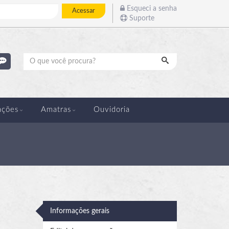
Esqueci a senha
Acessar
Suporte
Pesquisar
ações
Amatras
Ouvidoria
Informações gerais