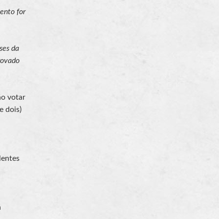
ento for
ses da
rovado
ão votar
e dois)
lentes
a