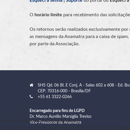
Esqueci a senha
|
Suporte
do portal ou
Esqueci a
O
horário limite
para recebimento das solicitaçõ
Os retornos serão realizados exclusivamente por
as mensagens da Anamatra para a caixa de spam, a
por parte da Associação.
SHS Qd. 06 Bl. E Conj. A - Salas 602 a 608 - Ed. Bu
CEP: 70316-000 - Brasília/DF
+55 61 3322-0266
Encarregado para fins de LGPD
Dr. Marco Aurélio Marsiglia Treviso
Utilizamos cookies para funções específicas
Vice-Presidente da Anamatra
Armazenamos cookies temporariamente com dados técnicos para garanti