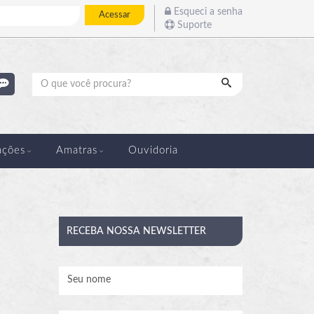
Esqueci a senha
Acessar
Suporte
Pesquisar
ações
Amatras
Ouvidoria
RECEBA
NOSSA NEWSLETTER