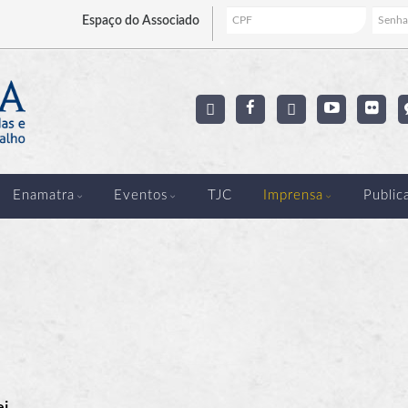
Espaço
do Associado
Enamatra
Eventos
TJC
Imprensa
Public
ei