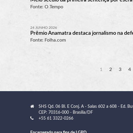
Fonte: O Tempo
24 JUNHO 2026
Prêmio Anamatra destaca jornalismo na def
Fonte: Folha.com
1
2
3
4
SHS Qd. 06 Bl. E Conj. A - Salas 602 a 608 - Ed. Bu
CEP: 70316-000 - Brasília/DF
+55 61 3322-0266
Encarregado para fins de LGPD