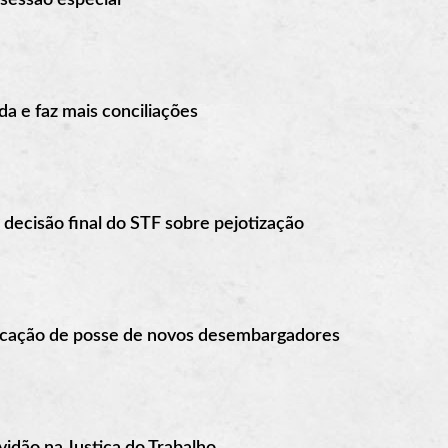
ida e faz mais conciliações
decisão final do STF sobre pejotização
ificação de posse de novos desembargadores
idão na Justiça do Trabalho