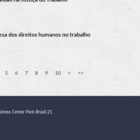
esa dos direitos humanos no trabalho
5
6
7
8
9
10
siness Center Park Brasil 21