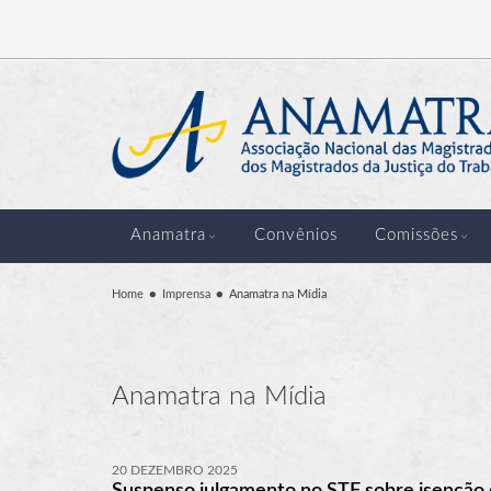
Anamatra
Convênios
Comissões
Home
Imprensa
Anamatra na Mídia
Anamatra na Mídia
20 DEZEMBRO 2025
Suspenso julgamento no STF sobre isenção d