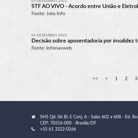
05 DEZEMBRO 2025
STF AO VIVO - Acordo entre União e Eletro
Fonte: Jota Info
05 DEZEMBRO 2025
Decisão sobre aposentadoria por invalidez 
Fonte: Infonavweb
1
2
3
SHS Qd. 06 Bl. E Conj. A - Salas 602 a 608 - Ed. Bu
CEP: 70316-000 - Brasília/DF
+55 61 3322-0266