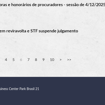
bras e honorários de procuradores - sessão de 4/12/202
tem reviravolta e STF suspende julgamento
4
5
6
7
8
9
10
siness Center Park Brasil 21