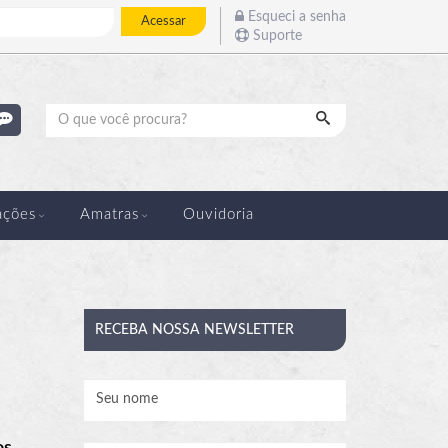
Esqueci a senha
Acessar
Suporte
Pesquisar
ações
Amatras
Ouvidoria
RECEBA
NOSSA NEWSLETTER
os