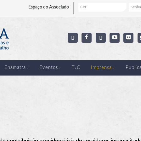
Espaço
do Associado
Enamatra
Eventos
TJC
Imprensa
Public
e contribuição previdenciária de servidores incapacitad