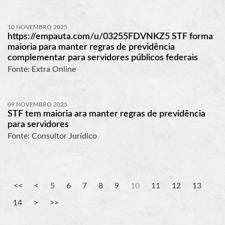
10 NOVEMBRO 2025
https://empauta.com/u/03255FDVNKZ5 STF forma
maioria para manter regras de previdência
complementar para servidores públicos federais
Fonte: Extra Online
09 NOVEMBRO 2025
STF tem maioria ara manter regras de previdência
para servidores
Fonte: Consultor Jurídico
5
6
7
8
9
10
11
12
13
14