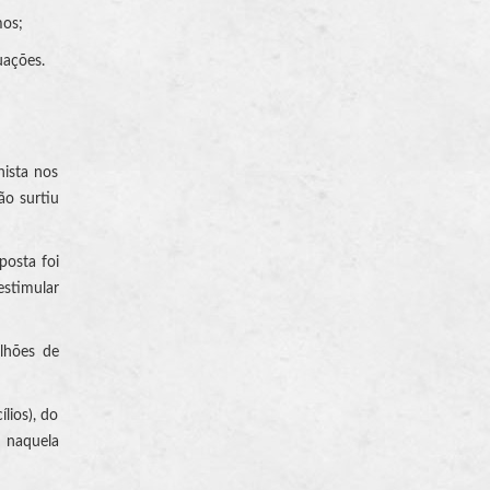
mos;
uações.
hista nos
ão surtiu
posta foi
estimular
ilhões de
lios), do
a naquela