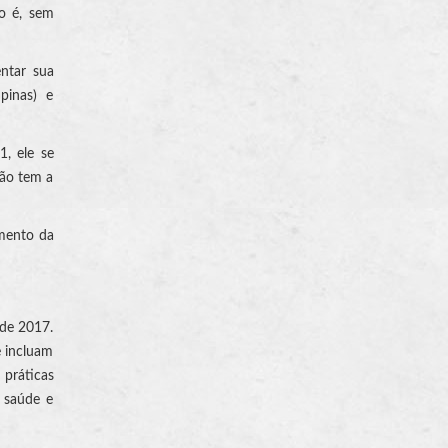
to é, sem
entar sua
pinas) e
1, ele se
não tem a
imento da
 de 2017.
e incluam
práticas
 saúde e