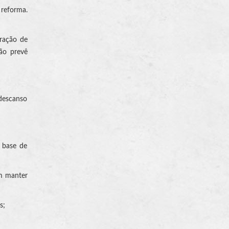
 reforma.
ração de
ão prevê
 descanso
a base de
em manter
s;