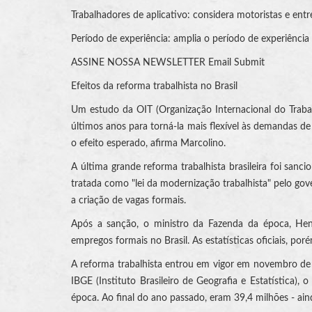
Trabalhadores de aplicativo: considera motoristas e en
Período de experiência: amplia o período de experiênci
ASSINE NOSSA NEWSLETTER Email Submit
Efeitos da reforma trabalhista no Brasil
Um estudo da OIT (Organização Internacional do Trabalh
últimos anos para torná-la mais flexível às demandas d
o efeito esperado, afirma Marcolino.
A última grande reforma trabalhista brasileira foi sanc
tratada como "lei da modernização trabalhista" pelo gov
a criação de vagas formais.
Após a sanção, o ministro da Fazenda da época, Henri
empregos formais no Brasil. As estatísticas oficiais, p
A reforma trabalhista entrou em vigor em novembro de
IBGE (Instituto Brasileiro de Geografia e Estatística),
época. Ao final do ano passado, eram 39,4 milhões - ai