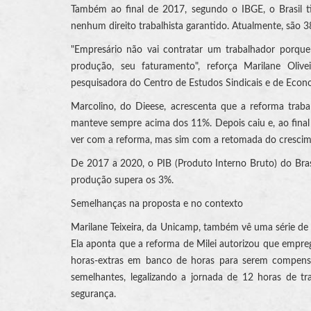
Também ao final de 2017, segundo o IBGE, o Brasil t
nenhum direito trabalhista garantido. Atualmente, são 3
"Empresário não vai contratar um trabalhador porque
produção, seu faturamento", reforça Marilane Olive
pesquisadora do Centro de Estudos Sindicais e de Econo
Marcolino, do Dieese, acrescenta que a reforma trab
manteve sempre acima dos 11%. Depois caiu e, ao final d
ver com a reforma, mas sim com a retomada do crescim
De 2017 a 2020, o PIB (Produto Interno Bruto) do Bras
produção supera os 3%.
Semelhanças na proposta e no contexto
Marilane Teixeira, da Unicamp, também vê uma série de s
Ela aponta que a reforma de Milei autorizou que empre
horas-extras em banco de horas para serem compensad
semelhantes, legalizando a jornada de 12 horas de t
segurança.