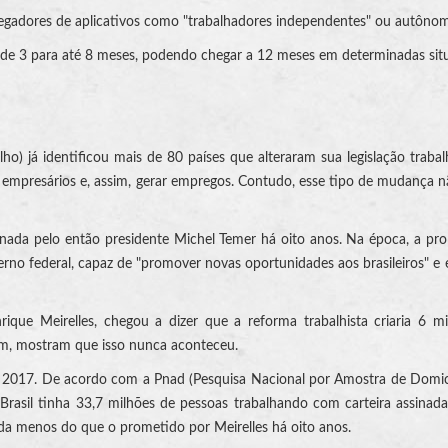
tregadores de aplicativos como "trabalhadores independentes" ou autôno
a de 3 para até 8 meses, podendo chegar a 12 meses em determinadas sit
o) já identificou mais de 80 países que alteraram sua legislação trabal
e empresários e, assim, gerar empregos. Contudo, esse tipo de mudança n
ionada pelo então presidente Michel Temer há oito anos. Na época, a pro
erno federal, capaz de "promover novas oportunidades aos brasileiros" e 
que Meirelles, chegou a dizer que a reforma trabalhista criaria 6 m
orém, mostram que isso nunca aconteceu.
 2017. De acordo com a Pnad (Pesquisa Nacional por Amostra de Domicí
 o Brasil tinha 33,7 milhões de pessoas trabalhando com carteira assinad
nda menos do que o prometido por Meirelles há oito anos.