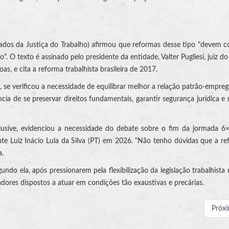
dos da Justiça do Trabalho) afirmou que reformas desse tipo "devem c
. O texto é assinado pelo presidente da entidade, Valter Pugliesi, juiz do
s, e cita a reforma trabalhista brasileira de 2017.
 se verificou a necessidade de equilibrar melhor a relação patrão-empre
ncia de se preservar direitos fundamentais, garantir segurança jurídica e
lusive, evidenciou a necessidade do debate sobre o fim da jormada 6
nte Luiz Inácio Lula da Silva (PT) em 2026. "Não tenho dúvidas que a re
a.
ndo ela, após pressionarem pela flexibilização da legislação trabalhista n
ores dispostos a atuar em condições tão exaustivas e precárias.
Próx