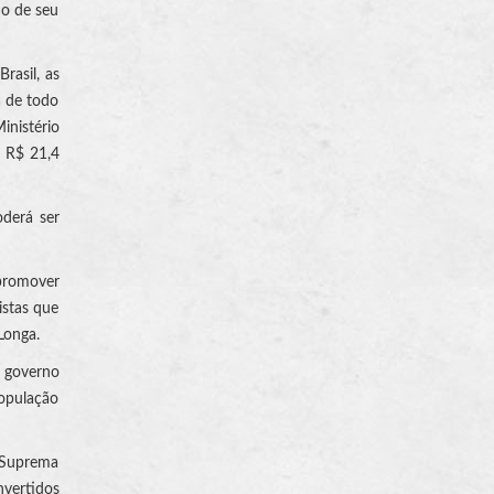
ho de seu
rasil, as
a de todo
inistério
m R$ 21,4
oderá ser
 promover
istas que
Longa.
 governo
população
a Suprema
nvertidos