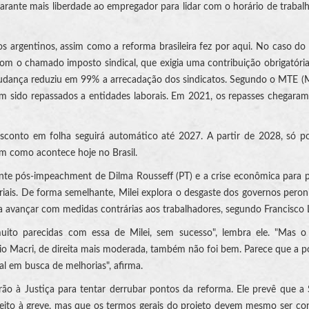
arante mais liberdade ao empregador para lidar com o horário de trabal
os argentinos, assim como a reforma brasileira fez por aqui. No caso do B
 o chamado imposto sindical, que exigia uma contribuição obrigatóri
udança reduziu em 99% a arrecadação dos sindicatos. Segundo o MTE (M
m sido repassados a entidades laborais. Em 2021, os repasses chegara
sconto em folha seguirá automático até 2027. A partir de 2028, só p
im como acontece hoje no Brasil.
ente pós-impeachment de Dilma Rousseff (PT) e a crise econômica para
riais. De forma semelhante, Milei explora o desgaste dos governos peron
ra avançar com medidas contrárias aos trabalhadores, segundo Francisco 
uito parecidas com essa de Milei, sem sucesso", lembra ele. "Mas o
cio Macri, de direita mais moderada, também não foi bem. Parece que a 
l em busca de melhorias", afirma.
 irão à Justiça para tentar derrubar pontos da reforma. Ele prevê que 
ireito à greve, mas que os termos gerais do projeto devem mesmo ser co