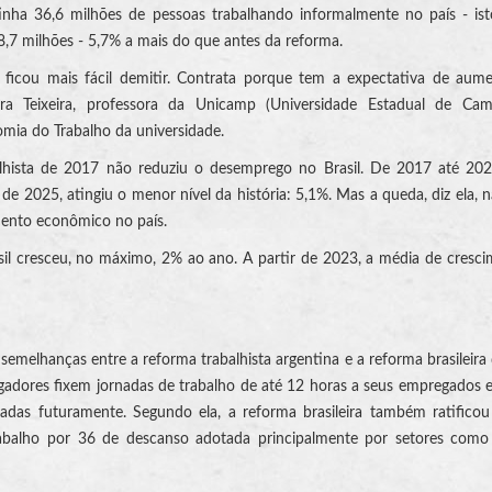
inha 36,6 milhões de pessoas trabalhando informalmente no país - is
8,7 milhões - 5,7% a mais do que antes da reforma.
 ficou mais fácil demitir. Contrata porque tem a expectativa de aum
ira Teixeira, professora da Unicamp (Universidade Estadual de Cam
mia do Trabalho da universidade.
alhista de 2017 não reduziu o desemprego no Brasil. De 2017 até 202
e 2025, atingiu o menor nível da história: 5,1%. Mas a queda, diz ela, 
ento econômico no país.
il cresceu, no máximo, 2% ao ano. A partir de 2023, a média de cresc
emelhanças entre a reforma trabalhista argentina e a reforma brasileira
gadores fixem jornadas de trabalho de até 12 horas a seus empregados 
as futuramente. Segundo ela, a reforma brasileira também ratificou 
rabalho por 36 de descanso adotada principalmente por setores como