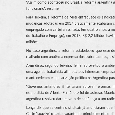
"Assim como aconteceu no Brasil, a reforma argentina g
funcionário", resume.
Para Teixeira, a reforma de Milei enfraquece os sindicat
mudanças adotadas em 2017 praticamente acabaram com
empregado com carteira assinada. Em quatro anos, a m
do Trabalho e Emprego), em 2017, R$ 2,2 bilhões havia
milhões.
No caso argentino, a reforma estabeleceu que esse de
realizado com anuência expressa dos trabalhadores, ass
Além disso, segundo Teixeira, Temer aproveitou o ambi
uma agenda trabalhista alinhada aos interesses empresa
o antecederam e a polarização política na Argentina pa
"Governos anteriores já tentaram aprovar reformas m
esquerdista de Alberto Fernández foi desastroso. Mauri
argentina resolveu dar um voto de confiança a um radica
Longa diz que as centrais sindicais já anunciaram que
Corte "suavize" o texto, garantindo principalmente o d