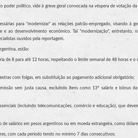
to poder político, vide à greve geral convocada na véspera de votação da
sárias para "modernizar" as relações patrão-empregado, visando à ge
e e ao desenvolvimento econômico. Tal "modernização", entretanto, n
ialistas ouvidos pela reportagem.
rgentina, estão:
ria de 8 para até 12 horas, respeitando o limite semanal de 48 horas e o
xtras com folgas, em substituição ao pagamento adicional obrigatório;
demissão sem justa causa, excluindo itens como 13º salário e bônus d
 essenciais (incluindo telecomunicações, comércio e educação), que dev
 de salários em pesos argentinos ou em moeda estrangeira, como dólare
nores, com cada período tendo no mínimo 7 dias consecutivos;