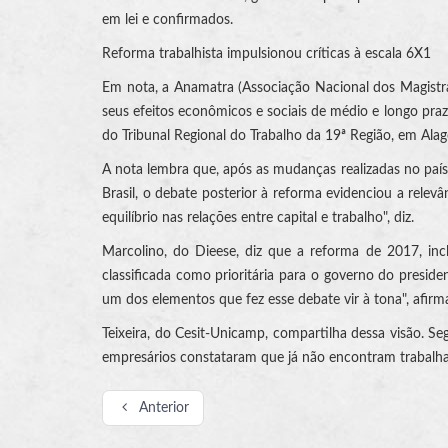
em lei e confirmados.
Reforma trabalhista impulsionou críticas à escala 6X1
Em nota, a Anamatra (Associação Nacional dos Magistra
seus efeitos econômicos e sociais de médio e longo prazo"
do Tribunal Regional do Trabalho da 19ª Região, em Alagoa
A nota lembra que, após as mudanças realizadas no país,
Brasil, o debate posterior à reforma evidenciou a relevâ
equilíbrio nas relações entre capital e trabalho", diz.
Marcolino, do Dieese, diz que a reforma de 2017, inc
classificada como prioritária para o governo do preside
um dos elementos que fez esse debate vir à tona", afirm
Teixeira, do Cesit-Unicamp, compartilha dessa visão. Segu
empresários constataram que já não encontram trabalhad
Anterior