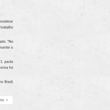
onsiderar
 trabalho
gado. "No
 manter o
×1, pauta
forma foi
o Brasil,
imo