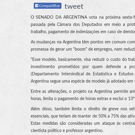
tweet
Compartilhar
O SENADO DA ARGENTINA vota na próxima sexta-feira 
passada pela Câmara dos Deputados em meio a protes
trabalho, pagamento de indenizações em caso de demissão
As mudanças na Argentina têm pontos em comum com as
promessa de gerar um "boom" de empregos, nem reduziu a
"Esse modelo, basicamente, visa reduzir o custo do tr
investimento prometidos por quem defende a propo
(Departamento Intersindical de Estatística e Estudos
Argentina segue uma espécie de modelo já adotado em vári
Entre as alterações, o projeto na Argentina permite a
horas, limita o pagamento de horas extras e exclui o 13
Além disso, também limita o direito de greve nos se
essenciais, que teriam de manter de 50% a 75% das ativi
Estas medidas são consideradas um ataque às centrais 
cientista político e professor argentino.