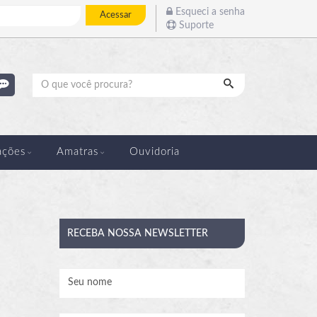
Esqueci a senha
Acessar
Suporte
Pesquisar
ações
Amatras
Ouvidoria
RECEBA
NOSSA NEWSLETTER