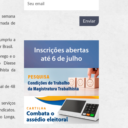
a semana
rnada de
cumpriu a
 Brasil.
prego e o
o Dieese
lhista da
nal de 48
 serviços
ndicatos.
co Longa,