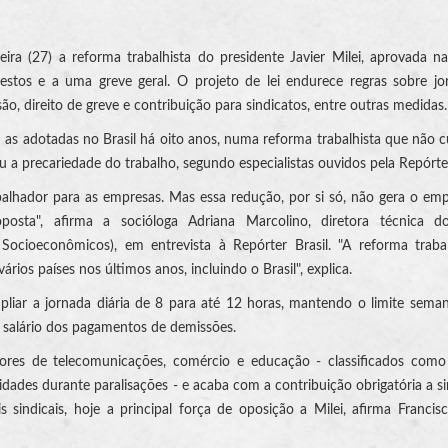
(27) a reforma trabalhista do presidente Javier Milei, aprovada n
tos e a uma greve geral. O projeto de lei endurece regras sobre jo
, direito de greve e contribuição para sindicatos, entre outras medidas.
 adotadas no Brasil há oito anos, numa reforma trabalhista que não 
 precariedade do trabalho, segundo especialistas ouvidos pela Repórter
abalhador para as empresas. Mas essa redução, por si só, não gera o em
sta", afirma a socióloga Adriana Marcolino, diretora técnica d
 Socioeconômicos), em entrevista à Repórter Brasil. "A reforma traba
os países nos últimos anos, incluindo o Brasil", explica.
mpliar a jornada diária de 8 para até 12 horas, mantendo o limite sema
º salário dos pagamentos de demissões.
tores de telecomunicações, comércio e educação - classificados como
dades durante paralisações - e acaba com a contribuição obrigatória a si
sindicais, hoje a principal força de oposição a Milei, afirma Francis