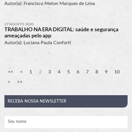
Autor(a): Francisco Meton Marques de Lima
27 AGOSTO 2020
TRABALHO NA ERA DIGITAL: saúde e segurança
ameaçadas pelo app
Autor(a): Luciana Paula Conforti
1
2
3
4
5
6
7
8
9
10
RECEBA
NOSSA NEWSLETTER