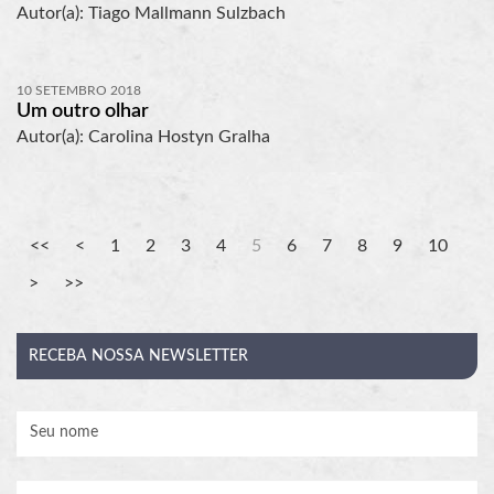
Autor(a): Tiago Mallmann Sulzbach
10 SETEMBRO 2018
Um outro olhar
Autor(a): Carolina Hostyn Gralha
1
2
3
4
5
6
7
8
9
10
RECEBA
NOSSA NEWSLETTER