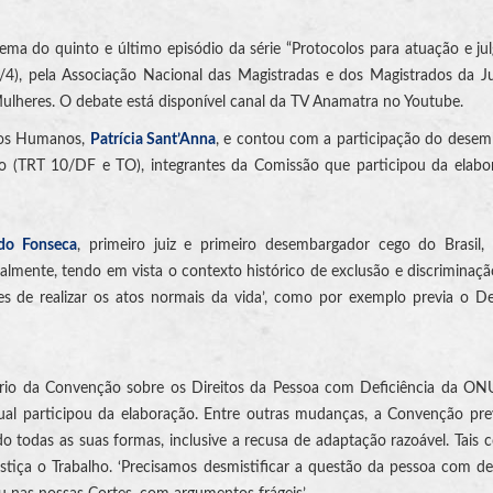
 tema do quinto e último episódio da série “Protocolos para atuação e j
/4), pela Associação Nacional das Magistradas e dos Magistrados da J
lheres. O debate está disponível canal da TV Anamatra no Youtube.
itos Humanos,
Patrícia Sant’Anna
, e contou com a participação do dese
ço (TRT 10/DF e TO), integrantes da Comissão que participou da elab
rdo Fonseca
, primeiro juiz e primeiro desembargador cego do Brasil,
ialmente, tendo em vista o contexto histórico de exclusão e discriminaçã
es de realizar os atos normais da vida’, como por exemplo previa o D
ário da Convenção sobre os Direitos da Pessoa com Deficiência da ON
qual participou da elaboração. Entre outras mudanças, a Convenção pr
do todas as suas formas, inclusive a recusa de adaptação razoável. Tais c
ça o Trabalho. ‘Precisamos desmistificar a questão da pessoa com def