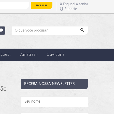
Esqueci a senha
Acessar
Suporte
Pesquisar
ações
Amatras
Ouvidoria
RECEBA
NOSSA NEWSLETTER
ção