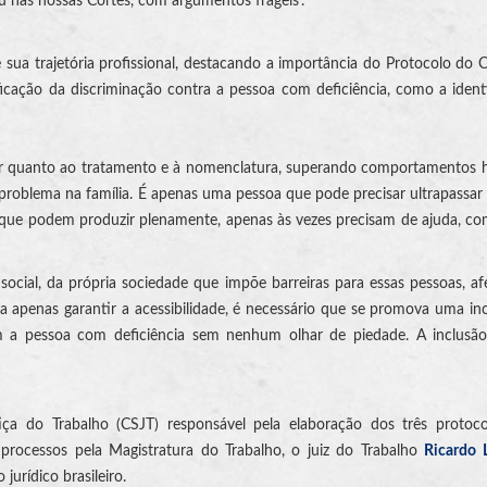
u nas nossas Cortes, com argumentos frágeis’.
 de sua trajetória profissional, destacando a importância do Protocolo do 
icação da discriminação contra a pessoa com deficiência, como a iden
zar quanto ao tratamento e à nomenclatura, superando comportamentos h
problema na família. É apenas uma pessoa que pode precisar ultrapassar 
 que podem produzir plenamente, apenas às vezes precisam de ajuda, c
a social, da própria sociedade que impõe barreiras para essas pessoas, a
ta apenas garantir a acessibilidade, é necessário que se promova uma in
m a pessoa com deficiência sem nenhum olhar de piedade. A inclusão
iça do Trabalho (CSJT) responsável pela elaboração dos três protoc
 processos pela Magistratura do Trabalho, o juiz do Trabalho
Ricardo 
urídico brasileiro.