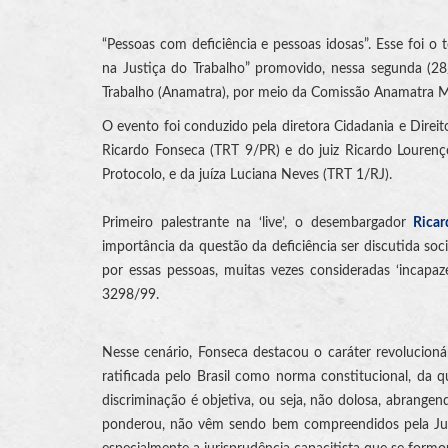
“Pessoas com deficiência e pessoas idosas”. Esse foi o
na Justiça do Trabalho” promovido, nessa segunda (28
Trabalho (Anamatra), por meio da Comissão Anamatra Mu
O evento foi conduzido pela diretora Cidadania e Dire
Ricardo Fonseca (TRT 9/PR) e do juiz Ricardo Louren
Protocolo, e da juíza Luciana Neves (TRT 1/RJ).
Primeiro palestrante na ‘live’, o desembargador
Rica
importância da questão da deficiência ser discutida soc
por essas pessoas, muitas vezes consideradas ‘incapaz
3298/99.
Nesse cenário, Fonseca destacou o caráter revolucion
ratificada pelo Brasil como norma constitucional, da 
discriminação é objetiva, ou seja, não dolosa, abrangen
ponderou, não vêm sendo bem compreendidos pela Justi