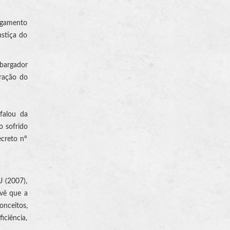
ulgamento
ustiça do
mbargador
oração do
 falou da
o sofrido
ecreto nº
U (2007),
evê que a
onceitos,
iciência,