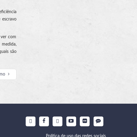
ficiência
e escravo
a ver com
a medida,
quais são
imo
Política de uso das redes sociais