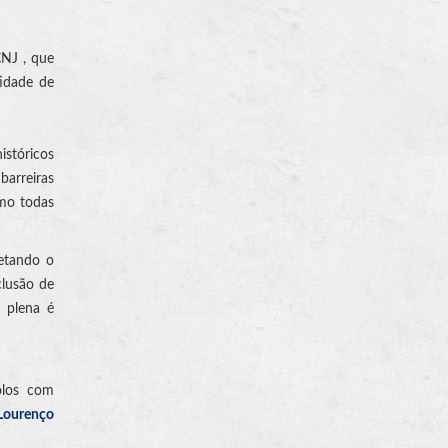
CNJ , que
tidade de
istóricos
barreiras
omo todas
fetando o
clusão de
 plena é
olos com
Lourenço