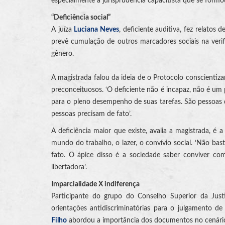
especialmente a jurisprudência capacitista que se formo
“Deficiência social”
A juíza
Luciana Neves
, deficiente auditiva, fez relatos
prevê cumulação de outros marcadores sociais na verif
gênero.
A magistrada falou da ideia de o Protocolo conscienti
preconceituosos. ‘O deficiente não é incapaz, não é um 
para o pleno desempenho de suas tarefas. São pessoas
pessoas precisam de fato’.
A deficiência maior que existe, avalia a magistrada, é 
mundo do trabalho, o lazer, o convívio social. ‘Não bas
fato. O ápice disso é a sociedade saber conviver co
libertadora’.
Imparcialidade X indiferença
Participante do grupo do Conselho Superior da Just
orientações antidiscriminatórias para o julgamento de
Filho
abordou a importância dos documentos no cenário j