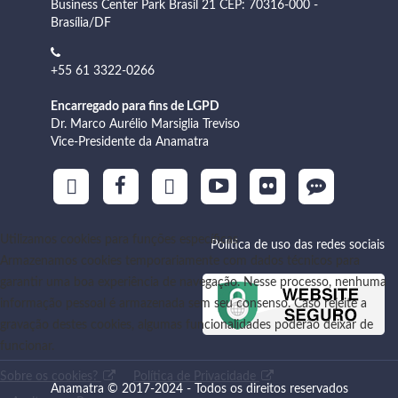
Business Center Park Brasil 21 CEP: 70316-000 -
Brasília/DF
+55 61 3322-0266
Encarregado para fins de LGPD
Dr. Marco Aurélio Marsiglia Treviso
Vice-Presidente da Anamatra
Utilizamos cookies para funções específicas
Política de uso das redes sociais
Armazenamos cookies temporariamente com dados técnicos para
garantir uma boa experiência de navegação. Nesse processo, nenhuma
informação pessoal é armazenada sem seu consenso. Caso rejeite a
gravação destes cookies, algumas funcionalidades poderão deixar de
funcionar.
Sobre os cookies?
Política de Privacidade
Anamatra © 2017-2024 - Todos os direitos reservados