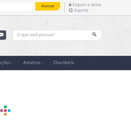
Esqueci a senha
Acessar
Suporte
Pesquisar
ações
Amatras
Ouvidoria