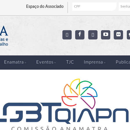
Espaço
do Associado
Enamatra
Eventos
TJC
Imprensa
Public