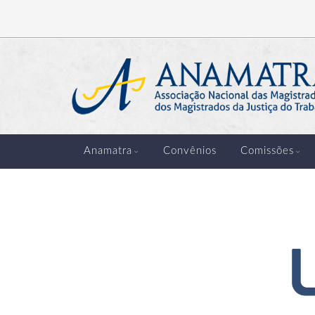
Anamatra
Convênios
Comissões