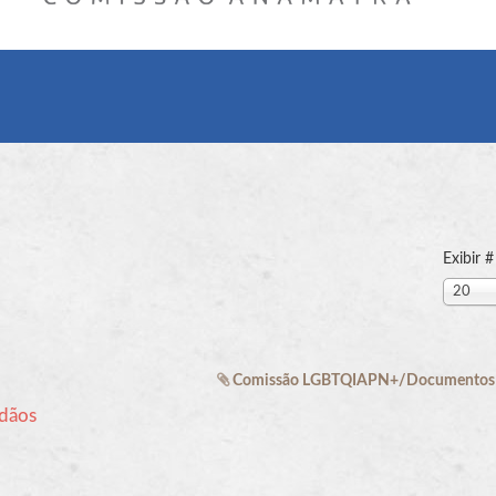
Exibir #
20
Comissão LGBTQIAPN+/Documentos e
rdãos