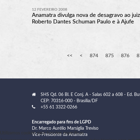
12 FEVEREIRO 2008
Anamatra divulga nova de desagravo ao juiz
Roberto Dantes Schuman Paulo e à Ajufe
874
875
876
8
SHS Qd. 06 Bl. E Conj. A - Salas 602 a 608 - Ed. Bu
CEP: 70316-000 - Brasília/DF
+55 61 3322-0266
Encarregado para fins de LGPD
Dr. Marco Aurélio Marsiglia Treviso
Utilizamos cookies para funções específicas
Vice-Presidente da Anamatra