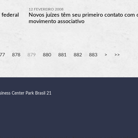
12 FEVEREIRO 2008
 federal
Novos juízes têm seu primeiro contato com 
movimento associativo
77
878
879
880
881
882
883
siness Center Park Brasil 21