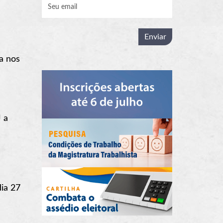
a nos
 a
ia 27