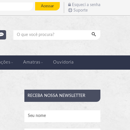
Esqueci a senha
Acessar
Suporte
Pesquisar
ações
Amatras
Ouvidoria
RECEBA
NOSSA NEWSLETTER