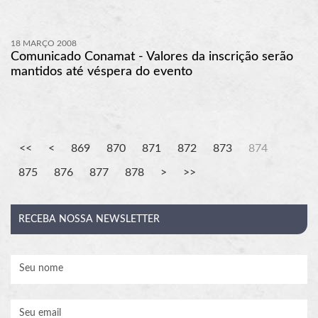
18 MARÇO 2008
Comunicado Conamat - Valores da inscrição serão
mantidos até véspera do evento
869
870
871
872
873
874
875
876
877
878
RECEBA
NOSSA NEWSLETTER