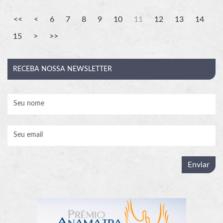
6
7
8
9
10
11
12
13
14
15
RECEBA
NOSSA NEWSLETTER