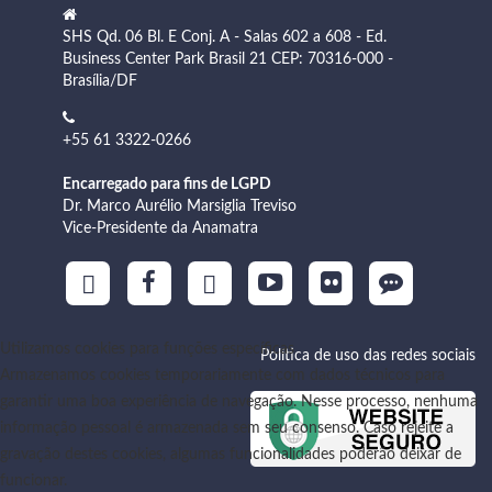
SHS Qd. 06 Bl. E Conj. A - Salas 602 a 608 - Ed.
Business Center Park Brasil 21 CEP: 70316-000 -
Brasília/DF
+55 61 3322-0266
Encarregado para fins de LGPD
Dr. Marco Aurélio Marsiglia Treviso
Vice-Presidente da Anamatra
Utilizamos cookies para funções específicas
Política de uso das redes sociais
Armazenamos cookies temporariamente com dados técnicos para
garantir uma boa experiência de navegação. Nesse processo, nenhuma
informação pessoal é armazenada sem seu consenso. Caso rejeite a
gravação destes cookies, algumas funcionalidades poderão deixar de
funcionar.