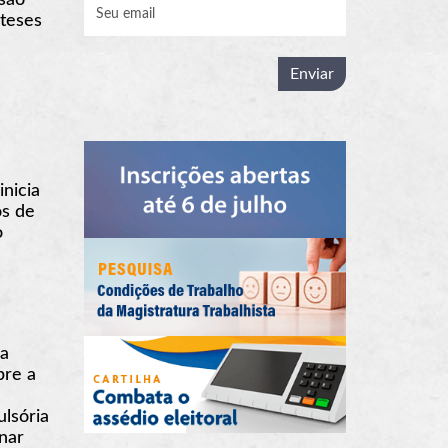
 teses
nicia
os de
o
a
bre a
lsória
nar