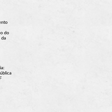
ento
ão do
 da
ia:
ública
F