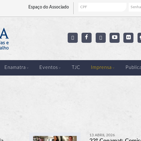
Espaço
do Associado
Enamatra
Eventos
TJC
Imprensa
Public
13 ABRIL 2026
da
22º Conamat: Comis