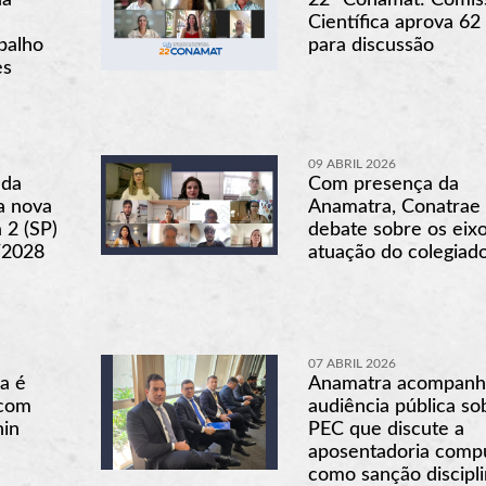
Científica aprova 62
abalho
para discussão
es
09 ABRIL 2026
 da
Com presença da
a nova
Anamatra, Conatrae i
 2 (SP)
debate sobre os eix
/2028
atuação do colegiad
07 ABRIL 2026
a é
Anamatra acompanh
 com
audiência pública so
hin
PEC que discute a
aposentadoria compu
como sanção discipli