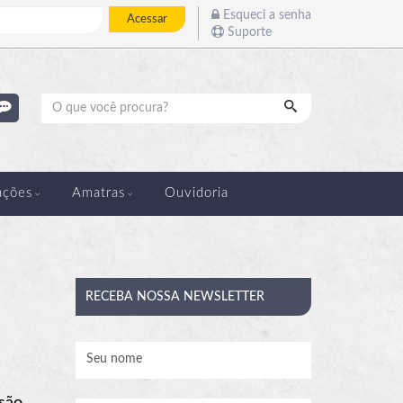
Esqueci a senha
Acessar
Suporte
Pesquisar
ações
Amatras
Ouvidoria
RECEBA
NOSSA NEWSLETTER
são