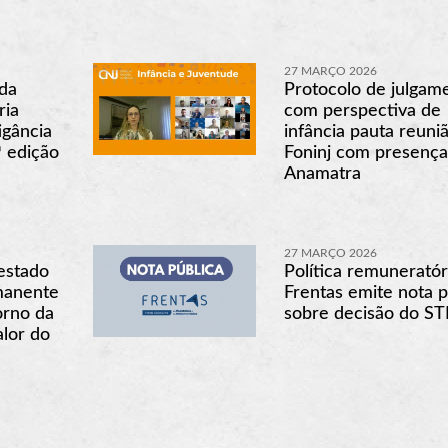
27 MARÇO 2026
da
Protocolo de julgam
ria
com perspectiva de
igância
infância pauta reuni
ª edição
Foninj com presença
Anamatra
27 MARÇO 2026
estado
Política remuneratór
manente
Frentas emite nota p
orno da
sobre decisão do ST
lor do