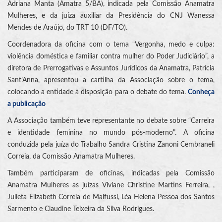
Adriana Manta (Amatra 5/BA), indicada pela Comissão Anamatra
Mulheres, e da juíza auxiliar da Presidência do CNJ Wanessa
Mendes de Araújo, do TRT 10 (DF/TO).
Coordenadora da oficina com o tema “Vergonha, medo e culpa:
violência doméstica e familiar contra mulher do Poder Judiciário”, a
diretora de Prerrogativas e Assuntos Jurídicos da Anamatra, Patrícia
Sant’Anna, apresentou a cartilha da Associação sobre o tema,
colocando a entidade à disposição para o debate do tema.
Conheça
a publicação
A Associação também teve representante no debate sobre “Carreira
e identidade feminina no mundo pós-moderno". A oficina
conduzida pela juíza do Trabalho Sandra Cristina Zanoni Cembraneli
Correia, da Comissão Anamatra Mulheres.
Também participaram de oficinas, indicadas pela Comissão
Anamatra Mulheres as juízas Viviane Christine Martins Ferreira, ,
Julieta Elizabeth Correia de Malfussi, Léa Helena Pessoa dos Santos
Sarmento e Claudine Teixeira da Silva Rodrigues.