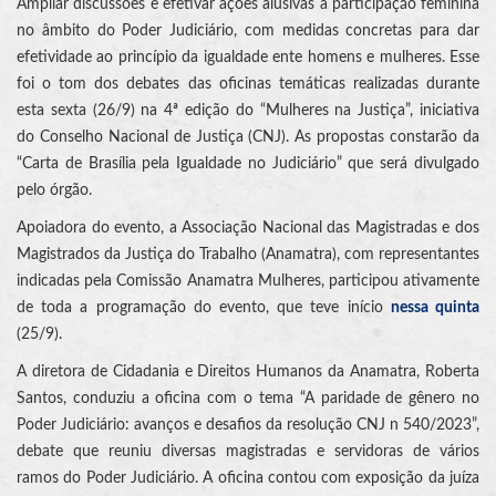
Ampliar discussões e efetivar ações alusivas à participação feminina
no âmbito do Poder Judiciário, com medidas concretas para dar
efetividade ao princípio da igualdade ente homens e mulheres. Esse
foi o tom dos debates das oficinas temáticas realizadas durante
esta sexta (26/9) na 4ª edição do “Mulheres na Justiça”, iniciativa
do Conselho Nacional de Justiça (CNJ). As propostas constarão da
“Carta de Brasília pela Igualdade no Judiciário” que será divulgado
pelo órgão.
Apoiadora do evento, a Associação Nacional das Magistradas e dos
Magistrados da Justiça do Trabalho (Anamatra), com representantes
indicadas pela Comissão Anamatra Mulheres, participou ativamente
de toda a programação do evento, que teve início
nessa quinta
(25/9).
A diretora de Cidadania e Direitos Humanos da Anamatra, Roberta
Santos, conduziu a oficina com o tema “A paridade de gênero no
Poder Judiciário: avanços e desafios da resolução CNJ n 540/2023”,
debate que reuniu diversas magistradas e servidoras de vários
ramos do Poder Judiciário. A oficina contou com exposição da juíza