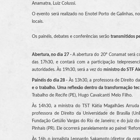
Anamatra, Luiz Colussi.
O evento será realizado no Enotel Porto de Galinhas, no
locais.
Os painéis, debates e conferências serão
transmitidos p
Abertura, no dia 27 -
A abertura do 20º Conamat será coo
das 17h30, e contará com a participação telepresenc
autoridades. Às 19h30, será a vez do
ministro do STF A
Painéis do dia 28 -
Às 13h30, a professora de Direito da
e o trabalho. Uma reflexão dentro da transformação te
Trabalho de Recife (PE), Hugo Cavalcanti Melo Filho.
Às 14h30, a ministra do TST Kátia Magalhães Arruda 
professora de Direito da Universidade de Brasília (Un
Fundação Getúlio Vargas do Rio de Janeiro; e do juiz do
Pinhais (PR). Ele ocorrerá paralelamente ao painel ‘Refor
Às 16h, o jornalista Leonardo Sakamoto (diretor da org