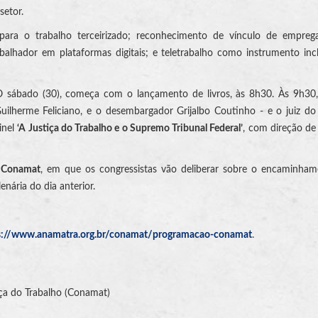
setor.
para o trabalho terceirizado; reconhecimento de vínculo de emprega
abalhador em plataformas digitais; e teletrabalho como instrumento inc
 sábado (30), começa com o lançamento de livros, às 8h30. Às 9h30, 
ilherme Feliciano, e o desembargador Grijalbo Coutinho - e o juiz do
inel
‘A Justiça do Trabalho e o Supremo Tribunal Federal’
, com direção d
o Conamat
, em que os congressistas vão deliberar sobre o encaminham
nária do dia anterior.
s://www.anamatra.org.br/conamat/programacao-conamat
.
ça do Trabalho (Conamat)