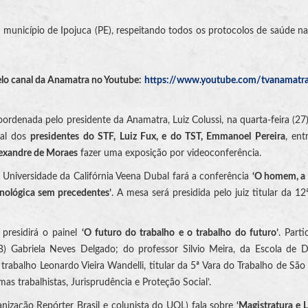
 município de Ipojuca (PE), respeitando todos os protocolos de saúde na
elo canal da Anamatra no Youtube:
https://www.youtube.com/tvanamatr
rdenada pelo presidente da Anamatra, Luiz Colussi, na quarta-feira (27),
ial dos
presidentes do STF, Luiz Fux, e do TST, Emmanoel Pereira
, ent
lexandre de Moraes
fazer uma exposição por videoconferência.
 Universidade da Califórnia Veena Dubal fará a conferência
‘O homem, a
cnológica sem precedentes’
. A mesa será presidida pelo juiz titular da 12
presidirá o painel
‘O futuro do trabalho e o trabalho do futuro’
. Parti
B) Gabriela Neves Delgado; do professor Silvio Meira, da Escola de D
 trabalho Leonardo Vieira Wandelli, titular da 5ª Vara do Trabalho de São
mas trabalhistas, Jurisprudência e Proteção Social’.
anização Repórter Brasil e colunista do UOL) fala sobre
‘Magistratura e 