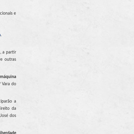
cionais e
a
.
 a partir
re outras
 máquina
ª Vara do
ciparão a
ireito da
 José dos
Liberdade