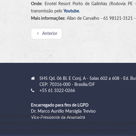
Onde:
Enotel Resort Porto de Galinhas (Rodovia PE 
transmissão pelo
Youtube
.
Mais informações:
Allan de Carvalho - 61 98121-3121 
Anterior
SHS Qd. 06 Bl. E Conj. A - Salas 602 a 608 - Ed. Bu
CEP: 70316-000 - Brasília/DF
+55 61 3322-0266
Encarregado para fins de LGPD
Dr. Marco Aurélio Marsiglia Treviso
Utilizamos cookies para funções específicas
Vice-Presidente da Anamatra
Armazenamos cookies temporariamente com dados técnicos para garanti
destes cookies, algumas funcionalidades poderão deixar de funcionar.