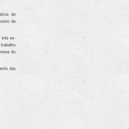
tício de
lusivo da
três ex-
 trabalho
e mesa do
ento das