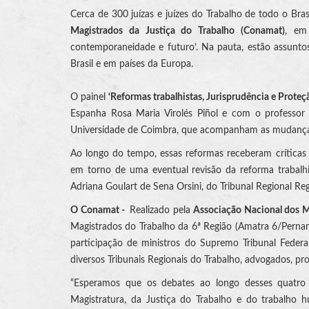
Cerca de 300 juízas e juízes do Trabalho de todo o Bras
Magistrados da Justiça do Trabalho (Conamat)
, em
contemporaneidade e futuro’. Na pauta, estão assuntos
Brasil e em países da Europa.
O painel
‘Reformas trabalhistas, Jurisprudência e Proteçã
Espanha Rosa Maria Virolés Piñol e com o professor 
Universidade de Coimbra, que acompanham as mudanças n
Ao longo do tempo, essas reformas receberam críticas
em torno de uma eventual revisão da reforma trabalh
Adriana Goulart de Sena Orsini, do Tribunal Regional Reg
O Conamat -
Realizado pela
Associação Nacional dos M
Magistrados do Trabalho da 6ª Região (Amatra 6/Pernam
participação de ministros do Supremo Tribunal Federa
diversos Tribunais Regionais do Trabalho, advogados, pro
“Esperamos que os debates ao longo desses quatro 
Magistratura, da Justiça do Trabalho e do trabalho 