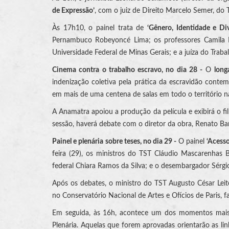
de Expressão’
, com o juiz de Direito Marcelo Semer, do 
Às 17h10, o painel trata de
‘Gênero, Identidade e Di
Pernambuco Robeyoncé Lima; os professores Camila N
Universidade Federal de Minas Gerais; e a juíza do Trabal
Cinema contra o trabalho escravo, no dia 28 -
O
long
indenização coletiva pela prática da escravidão contem
em mais de uma centena de salas em todo o território na
A Anamatra apoiou a produção da película e exibirá o 
sessão, haverá debate com o diretor da obra, Renato Bar
Painel e plenária sobre teses, no dia 29 -
O painel
‘Acesso
feira (29), os ministros do TST Cláudio Mascarenhas
federal Chiara Ramos da Silva; e o desembargador Sérgi
Após os debates, o ministro do TST Augusto César Leite
no Conservatório Nacional de Artes e Ofícios de Paris, 
Em seguida, às 16h, acontece um dos momentos mais
Plenária. Aquelas que forem aprovadas orientarão as lin