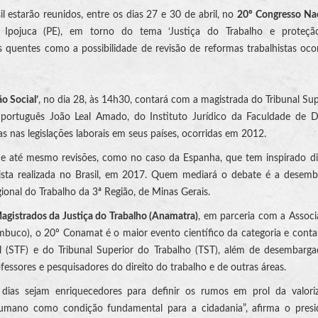
il estarão reunidos, entre os dias 27 e 30 de abril, no
20º Congresso Nac
 Ipojuca (PE), em torno do tema ‘Justiça do Trabalho e proteção
 quentes como a possibilidade de revisão de reformas trabalhistas oco
o Social’
, no dia 28, às 14h30, contará com a magistrada do Tribunal S
português João Leal Amado, do Instituto Jurídico da Faculdade de Di
as legislações laborais em seus países, ocorridas em 2012.
 e até mesmo revisões, como no caso da Espanha, que tem inspirado d
ista realizada no Brasil, em 2017. Quem mediará o debate é a desemb
ional do Trabalho da 3ª Região, de Minas Gerais.
agistrados da Justiça do Trabalho (Anamatra)
, em parceria com a Assoc
buco), o 20º Conamat é o maior evento científico da categoria e cont
l (STF) e do Tribunal Superior do Trabalho (TST), além de desembarg
fessores e pesquisadores do direito do trabalho e de outras áreas.
dias sejam enriquecedores para definir os rumos em prol da valori
humano como condição fundamental para a cidadania”, afirma o presi