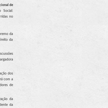
ional de
 Social:
rridas no
upremo da
reito da
iscussões
argadora
iação dos
ará com a
adores de
zação da
dente da