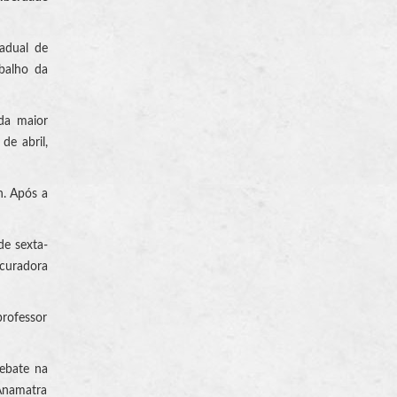
adual de
balho da
 da maior
de abril,
9h. Após a
de sexta-
ocuradora
professor
ebate na
 Anamatra