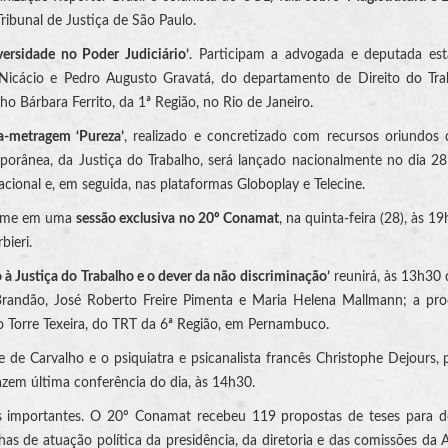
Tribunal de Justiça de São Paulo.
versidade no Poder Judiciário’
. Participam a advogada e deputada est
icácio e Pedro Augusto Gravatá, do departamento de Direito do Tra
ho Bárbara Ferrito, da 1ª Região, no Rio de Janeiro.
a-metragem ‘Pureza’
, realizado e concretizado com recursos oriundos
porânea, da Justiça do Trabalho, será lançado nacionalmente no dia 28 
cional e, em seguida, nas plataformas Globoplay e Telecine.
filme em uma
sessão exclusiva no 20º Conamat
, na quinta-feira (28), às 1
bieri.
 à Justiça do Trabalho e o dever da não discriminação’
reunirá, às 13h30 
 Brandão, José Roberto Freire Pimenta e Maria Helena Mallmann; a pr
o Torre Texeira, do TRT da 6ª Região, em Pernambuco.
 de Carvalho e o psiquiatra e psicanalista francês Christophe Dejours, 
fazem última conferência do dia, às 14h30.
 importantes. O 20º Conamat recebeu 119 propostas de teses para d
has de atuação política da presidência, da diretoria e das comissões da