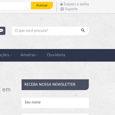
Esqueci a senha
Acessar
Suporte
Pesquisar
ações
Amatras
Ouvidoria
RECEBA
NOSSA NEWSLETTER
l em