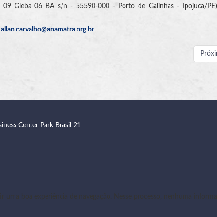
- 09 Gleba 06 BA s/n - 55590-000 - Porto de Galinhas - Ipojuca/PE)
-
allan.carvalho@anamatra.org.br
Próx
siness Center Park Brasil 21
r uma boa experiência de navegação. Nesse processo, nenhuma informaç