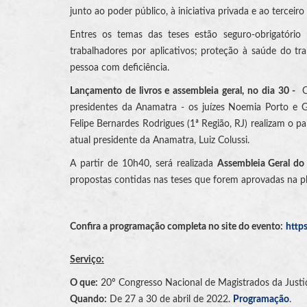
junto ao poder público, à iniciativa privada e ao terceiro 
Entres os temas das teses estão seguro-obrigatório 
trabalhadores por aplicativos; proteção à saúde do tr
pessoa com deficiência.
Lançamento de livros e assembleia geral, no dia 30 -
O
presidentes da Anamatra - os juízes Noemia Porto e Gu
Felipe Bernardes Rodrigues (1ª Região, RJ) realizam o pa
atual presidente da Anamatra, Luiz Colussi.
A partir de 10h40, será realizada
Assembleia Geral d
propostas contidas nas teses que forem aprovadas na ple
Confira a programação completa no site do evento:
http
Serviço:
O que:
20º Congresso Nacional de Magistrados da Justi
Quando:
De 27 a 30 de abril de 2022.
Programação
.