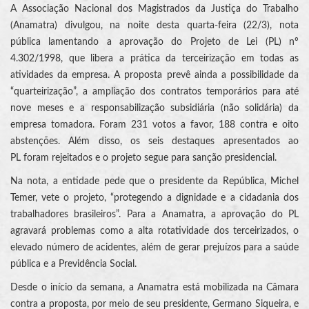
A Associação Nacional dos Magistrados da Justiça do Trabalho
(Anamatra) divulgou, na noite desta quarta-feira (22/3), nota
pública lamentando a aprovação do Projeto de Lei (PL) nº
4.302/1998, que libera a prática da terceirização em todas as
atividades da empresa. A proposta prevê ainda a possibilidade da
“quarteirização”, a ampliação dos contratos temporários para até
nove meses e a responsabilização subsidiária (não solidária) da
empresa tomadora. Foram 231 votos a favor, 188 contra e oito
abstenções. Além disso, os seis destaques apresentados ao
PL foram rejeitados e o projeto segue para sanção presidencial.
Na nota, a entidade pede que o presidente da República, Michel
Temer, vete o projeto, “protegendo a dignidade e a cidadania dos
trabalhadores brasileiros”. Para a Anamatra, a aprovação do PL
agravará problemas como a alta rotatividade dos terceirizados, o
elevado número de acidentes, além de gerar prejuízos para a saúde
pública e a Previdência Social.
Desde o início da semana, a Anamatra está mobilizada na Câmara
contra a proposta, por meio de seu presidente, Germano Siqueira, e