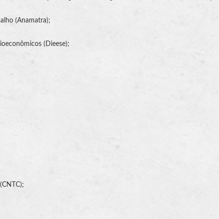
balho
(
Anamatra
);
cioeconômicos (Dieese);
 (CNTC);