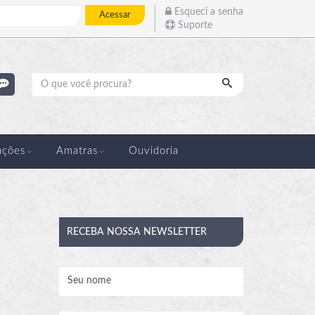
Esqueci a senha
Acessar
Suporte
Pesquisar
ações
Amatras
Ouvidoria
RECEBA
NOSSA NEWSLETTER