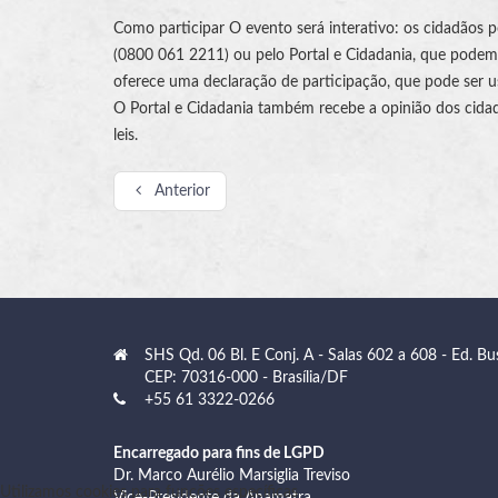
Como participar O evento será interativo: os cidadãos
(0800 061 2211) ou pelo Portal e Cidadania, que podem 
oferece uma declaração de participação, que pode ser 
O Portal e Cidadania também recebe a opinião dos cida
leis.
Anterior
SHS Qd. 06 Bl. E Conj. A - Salas 602 a 608 - Ed. Bu
CEP: 70316-000 - Brasília/DF
+55 61 3322-0266
Encarregado para fins de LGPD
Dr. Marco Aurélio Marsiglia Treviso
Utilizamos cookies para funções específicas
Vice-Presidente da Anamatra