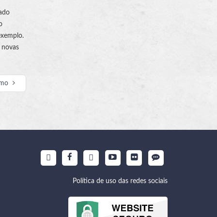
nado
o
exemplo.
a novas
imo
Política de uso das redes sociais