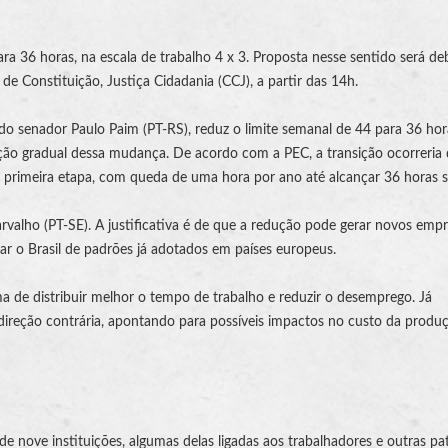
a 36 horas, na escala de trabalho 4 x 3. Proposta nesse sentido será de
de Constituição, Justiça Cidadania (CCJ), a partir das 14h.
o senador Paulo Paim (PT-RS), reduz o limite semanal de 44 para 36 hor
tação gradual dessa mudança. De acordo com a PEC, a transição ocorreria
na primeira etapa, com queda de uma hora por ano até alcançar 36 horas 
arvalho (PT-SE). A justificativa é de que a redução pode gerar novos empr
ar o Brasil de padrões já adotados em países europeus.
a de distribuir melhor o tempo de trabalho e reduzir o desemprego. Já
direção contrária, apontando para possíveis impactos no custo da produ
e nove instituições, algumas delas ligadas aos trabalhadores e outras pat