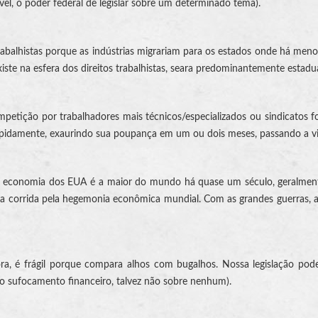
sível, o poder federal de legislar sobre um determinado tema).
rabalhistas porque as indústrias migrariam para os estados onde há menos 
xiste na esfera dos direitos trabalhistas, seara predominantemente estadual
ompetição por trabalhadores mais técnicos/especializados ou sindicato
rapidamente, exaurindo sua poupança em um ou dois meses, passando a vive
 a economia dos EUA é a maior do mundo há quase um século, geralment
a corrida pela hegemonia econômica mundial. Com as grandes guerras, a
 é frágil porque compara alhos com bugalhos. Nossa legislação pode 
o sufocamento financeiro, talvez não sobre nenhum).