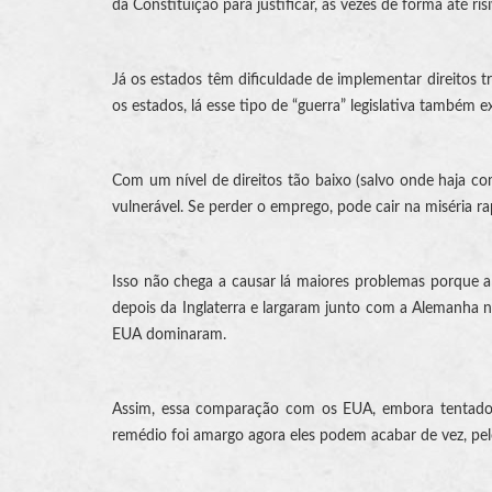
da Constituição para justificar, às vezes de forma até ri
Já os estados têm dificuldade de implementar direitos t
os estados, lá esse tipo de “guerra” legislativa também e
Com um nível de direitos tão baixo (salvo onde haja c
vulnerável. Se perder o emprego, pode cair na miséria 
Isso não chega a causar lá maiores problemas porque
depois da Inglaterra e largaram junto com a Alemanha n
EUA dominaram.
Assim, essa comparação com os EUA, embora tentadora,
remédio foi amargo agora eles podem acabar de vez, pel