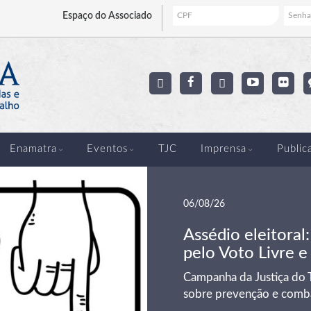
Espaço
do Associado
Enamatra
Eventos
TJC
Imprensa
Public
06/08/26
Assédio eleitoral
pelo Voto Livre e
Campanha da Justiça do T
sobre prevenção e comba