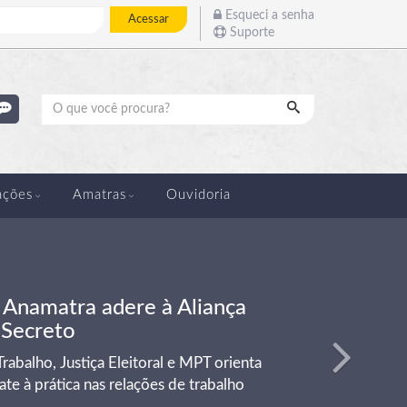
Esqueci a senha
Acessar
Suporte
Pesquisar
Próximo
ações
Amatras
Ouvidoria
: Anamatra adere à Aliança
 Secreto
rabalho, Justiça Eleitoral e MPT orienta
te à prática nas relações de trabalho