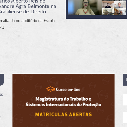
arlos Alberto Reis de
exandre Agra Belmonte na
asiliense de Direito
realizada no auditório da Escola
MPU
os
o