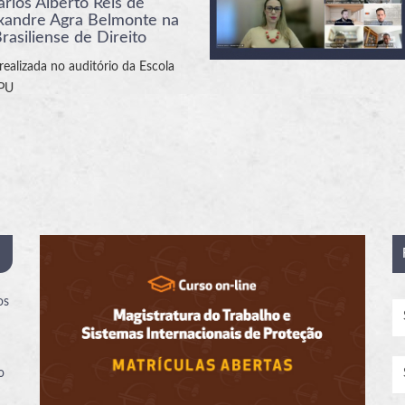
arlos Alberto Reis de
exandre Agra Belmonte na
asiliense de Direito
realizada no auditório da Escola
MPU
os
o