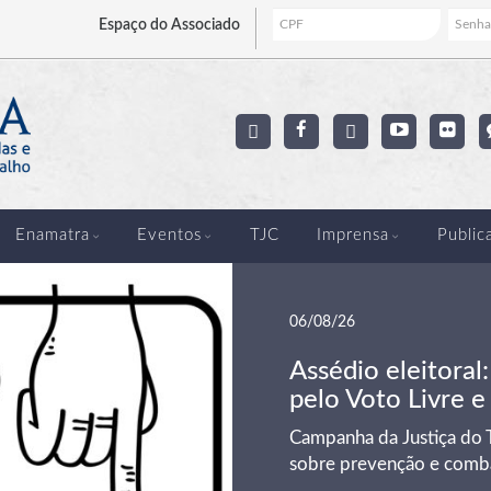
Espaço
do Associado
Enamatra
Eventos
TJC
Imprensa
Public
06/08/26
Assédio eleitoral
pelo Voto Livre e
Campanha da Justiça do T
sobre prevenção e comba