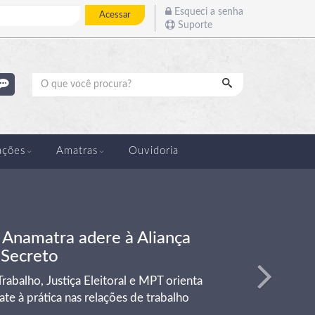
Esqueci a senha
Acessar
Suporte
Pesquisar
Próximo
ações
Amatras
Ouvidoria
: Anamatra adere à Aliança
 Secreto
rabalho, Justiça Eleitoral e MPT orienta
te à prática nas relações de trabalho