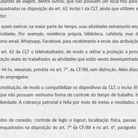
ajudantes de viagem, dentre outros, que não possuem um local fixo para e
quadrados na disposição do art. 62, inciso I da CLT, ainda que utilize
dor.
ho quem exercer, na maior parte do tempo, suas atividades extramuros empr
idades. Por exemplo, residência própria, biblioteca, cafeteria, mas
como email, Whatsapp, Facebook, para recebimento e envio das atribuiçõ
do art. 62 da CLT o teletrabalhador, de modo a retirar a proteção à j
ação exata do trabalhador, as atividades que estão sendo desempenhadas 
s e 44 hs. semanais, prevista no art. 7°, da CF/88, sem distinção. Além dis
a do empregador.
onstituição, de modo a compatibilizar os dispositivos da CLT, o inciso 
s que não possuem nenhuma forma de controle do tempo de trabalho. I
liberdade. A cobrança patronal é feita por meio de metas e resultado
odos de conexão, controle de login e logout, localização física, pausa
 enquadrados na disposição do art. 7° da CF/88 e no art. 6°, parágrafo