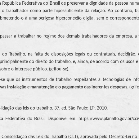
República Federativa do Brasil de preservar a dignidade da pessoa humana e
 o trabalhador como parte hipossuficiente da relação. Ao contrário, b
 submetendo-o à uma perigosa hiperconexão digital, sem o corresponden
passar a trabalhar no regime dos demais trabalhadores da empresa, a 
a do Trabalho, na falta de disposições legais ou contratuais, decidirão,
, principalmente do direito do trabalho, e, ainda, de acordo com os usos 
bre o interesse público. (grifou-se).
-se que os instrumentos de trabalho respeitantes a tecnologias de in
ivas instalação e manutenção e o pagamento das inerentes despesas
. (grif
idação das leis do trabalho. 37. ed. São Paulo: LTr, 2010.
a Federativa do Brasil. Disponível em: https://www.planalto.gov.br/cc
a Consolidação das Leis do Trabalho (CLT), aprovada pelo Decreto-Lei no 