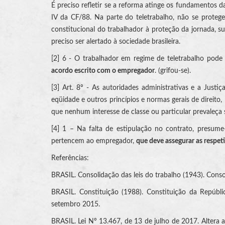
É preciso refletir se a reforma atinge os fundamentos da 
IV da CF/88. Na parte do teletrabalho, não se protege
constitucional do trabalhador à proteção da jornada,
preciso ser alertado à sociedade brasileira.
[2] 6 - O trabalhador em regime de teletrabalho pode 
acordo escrito com o empregador
. (grifou-se).
[3] Art. 8º - As autoridades administrativas e a Justiç
eqüidade e outros princípios e normas gerais de direito
que nenhum interesse de classe ou particular prevaleça so
[4] 1 – Na falta de estipulação no contrato, presume
pertencem ao empregador,
que deve assegurar as respet
Referências:
BRASIL. Consolidação das leis do trabalho (1943). Consol
BRASIL. Constituição (1988). Constituição da Repúblic
setembro 2015.
BRASIL. Lei Nº 13.467, de 13 de julho de 2017. Altera 