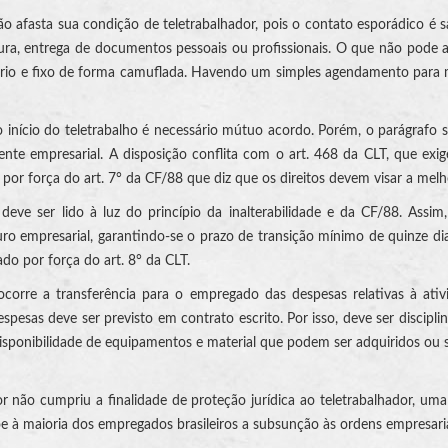
afasta sua condição de teletrabalhador, pois o contato esporádico é salu
ntura, entrega de documentos pessoais ou profissionais. O que não pode
ário e fixo de forma camuflada. Havendo um simples agendamento para me
 o início do teletrabalho é necessário mútuo acordo. Porém, o parágraf
e empresarial. A disposição conflita com o art. 468 da CLT, que exige
o por força do art. 7° da CF/88 que diz que os direitos devem visar a melh
eve ser lido à luz do princípio da inalterabilidade e da CF/88. Assi
 empresarial, garantindo-se o prazo de transição mínimo de quinze dia
do por força do art. 8° da CLT.
corre a transferência para o empregado das despesas relativas à ativi
spesas deve ser previsto em contrato escrito. Por isso, deve ser discipl
isponibilidade de equipamentos e material que podem ser adquiridos ou 
or não cumpriu a finalidade de proteção jurídica ao teletrabalhador, uma
õe à maioria dos empregados brasileiros a subsunção às ordens empresari