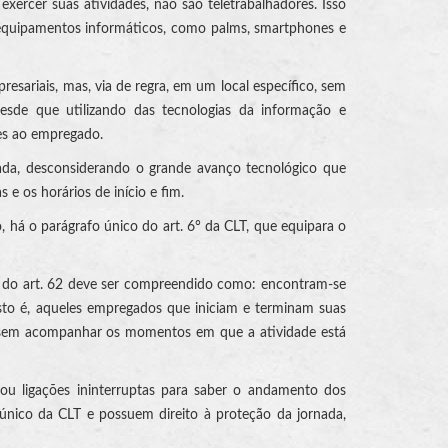
xercer suas atividades, não são teletrabalhadores. Isso
m equipamentos informáticos, como palms, smartphones e
esariais, mas, via de regra, em um local específico, sem
 desde que utilizando das tecnologias da informação e
es ao empregado.
ornada, desconsiderando o grande avanço tecnológico que
e os horários de início e fim.
so, há o parágrafo único do art. 6° da CLT, que equipara o
III do art. 62 deve ser compreendido como: encontram-se
sto é, aqueles empregados que iniciam e terminam suas
s, sem acompanhar os momentos em que a atividade está
s ou ligações ininterruptas para saber o andamento dos
 único da CLT e possuem direito à proteção da jornada,