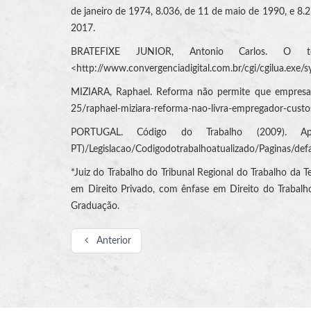
de janeiro de 1974, 8.036, de 11 de maio de 1990, e 8.212
2017.
BRATEFIXE JUNIOR, Antonio Carlos. O tel
<http://www.convergenciadigital.com.br/cgi/cgilua.exe/
MIZIARA, Raphael. Reforma não permite que empresa tra
25/raphael-miziara-reforma-nao-livra-empregador-custos
PORTUGAL. Código do Trabalho (2009). Apr
PT)/Legislacao/Codigodotrabalhoatualizado/Paginas/defa
*Juiz do Trabalho do Tribunal Regional do Trabalho da T
em Direito Privado, com ênfase em Direito do Trabalho,
Graduação.
Anterior