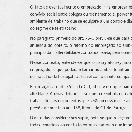
O fato de eventualmente o empregado ir na empresa não 
convívio social entre colegas ou treinamento e, porve
ambiente de trabalho que se equipare a um controle di
do regime de teletrabalho.
No parágrafo primeiro do art. 75-C previu-se que para
anuência do obreiro, o retorno do empregado ao ambient
princípio da inalterabilidade contratual lesiva, bem com
Nesse contexto, entende-se que o parágrafo segundo d
empregador é que poderá retornar ao ambiente intramuro
do Trabalho de Portugal , aplicável como direito compara
Em relação ao art. 75-D da CLT, observa-se que não o
alteridade. Apenas determina-se que o reembolso das de
trabalhador, os documentos que serão necessários e a d
prevê claramente o art. 168, item I, do CT de Portugal.
Diante das considerações supra, nota-se que o legislad
todas remetidas ao contrato entre as partes, o que imp