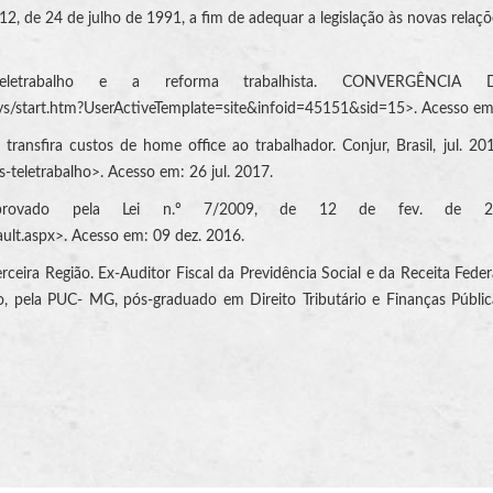
, de 24 de julho de 1991, a fim de adequar a legislação às novas relações 
etrabalho e a reforma trabalhista. CONVERGÊNCIA DI
sys/start.htm?UserActiveTemplate=site&infoid=45151&sid=15>. Acesso em:
nsfira custos de home office ao trabalhador. Conjur, Brasil, jul. 20
-teletrabalho>. Acesso em: 26 jul. 2017.
ovado pela Lei n.º 7/2009, de 12 de fev. de 2009. D
ult.aspx>. Acesso em: 09 dez. 2016.
erceira Região. Ex-Auditor Fiscal da Previdência Social e da Receita Fe
 pela PUC- MG, pós-graduado em Direito Tributário e Finanças Públicas