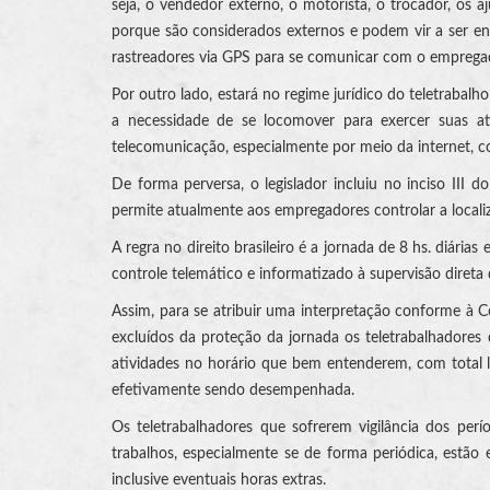
seja, o vendedor externo, o motorista, o trocador, os 
porque são considerados externos e podem vir a ser en
rastreadores via GPS para se comunicar com o emprega
Por outro lado, estará no regime jurídico do teletrabal
a necessidade de se locomover para exercer suas ativ
telecomunicação, especialmente por meio da internet, 
De forma perversa, o legislador incluiu no inciso III 
permite atualmente aos empregadores controlar a localiz
A regra no direito brasileiro é a jornada de 8 hs. diária
controle telemático e informatizado à supervisão diret
Assim, para se atribuir uma interpretação conforme à C
excluídos da proteção da jornada os teletrabalhadore
atividades no horário que bem entenderem, com total 
efetivamente sendo desempenhada.
Os teletrabalhadores que sofrerem vigilância dos perí
trabalhos, especialmente se de forma periódica, estão
inclusive eventuais horas extras.