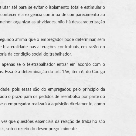
tar até para se evitar o isolamento total e estimular o
 acontecer é a exigência contínua de comparecimento ao
lhor organizar as atividades, não há descaracterização
o segundo afirma que o empregador pode determinar, sem
 bilateralidade nas alterações contratuais, em razão do
oria da condição social do trabalhador.
m, apenas se o teletrabalhador entrar em acordo com o
s. Essa é a determinação do art. 166, item 6, do Código
dade, pois essas são do empregador, pelo princípio da
inado o prazo para os pedidos de reembolso por parte do
se o empregador realizará a aquisição diretamente, como
 vez que questões essenciais da relação de trabalho são
ais, sob o receio do desemprego iminente.