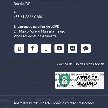
Brasília/DF
+55 61 3322-0266
Encarregado para fins de LGPD
Dr. Marco Aurélio Marsiglia Treviso
Vice-Presidente da Anamatra
Utilizamos cookies para funções específicas
Política de uso das redes sociais
Armazenamos cookies temporariamente com dados técnicos para
garantir uma boa experiência de navegação. Nesse processo, nenhuma
informação pessoal é armazenada sem seu consenso. Caso rejeite a
gravação destes cookies, algumas funcionalidades poderão deixar de
funcionar.
Sobre os cookies?
Política de Privacidade
Anamatra © 2017-2024 - Todos os direitos reservados
Aceitar
Recusar