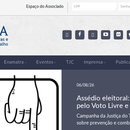
Espaço
do Associado
Enamatra
Eventos
TJC
Imprensa
Public
06/08/26
Assédio eleitoral
pelo Voto Livre e
Campanha da Justiça do T
sobre prevenção e comba