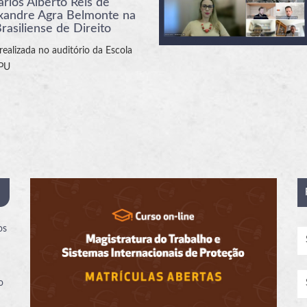
arlos Alberto Reis de
exandre Agra Belmonte na
asiliense de Direito
realizada no auditório da Escola
MPU
os
o