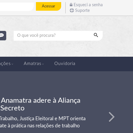
Esqueci a senha
Acessar
Suporte
Pesquisar
Próximo
ações
Amatras
Ouvidoria
: Anamatra adere à Aliança
 Secreto
rabalho, Justiça Eleitoral e MPT orienta
te à prática nas relações de trabalho