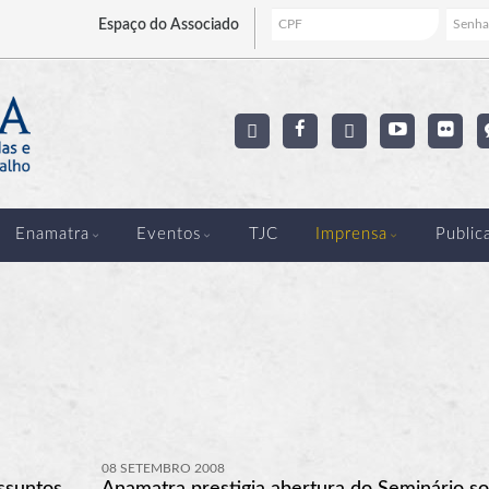
Espaço
do Associado
Enamatra
Eventos
TJC
Imprensa
Public
08 SETEMBRO 2008
ssuntos
Anamatra prestigia abertura do Seminário s