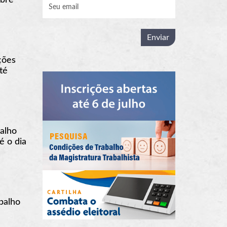
ções
té
alho
é o dia
abalho