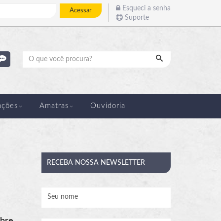
Esqueci a senha
Acessar
Suporte
Pesquisar
ações
Amatras
Ouvidoria
RECEBA
NOSSA NEWSLETTER
obre