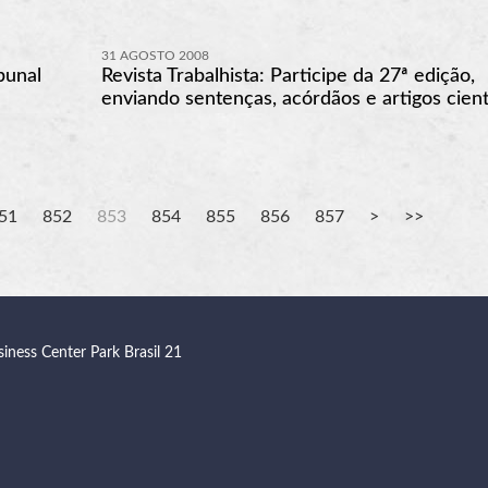
31 AGOSTO 2008
bunal
Revista Trabalhista: Participe da 27ª edição,
enviando sentenças, acórdãos e artigos cient
51
852
853
854
855
856
857
siness Center Park Brasil 21