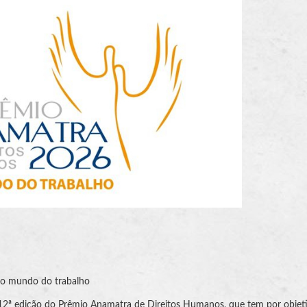
ra o mundo do trabalho
a 12ª edição do Prêmio Anamatra de Direitos Humanos, que tem por objet