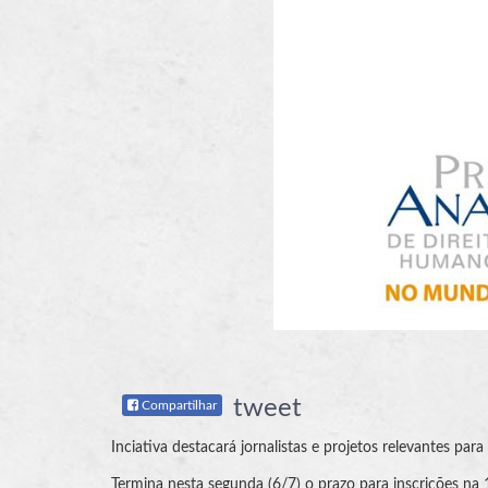
tweet
Compartilhar
Inciativa destacará jornalistas e projetos relevantes pa
Termina nesta segunda (6/7) o prazo para inscrições n