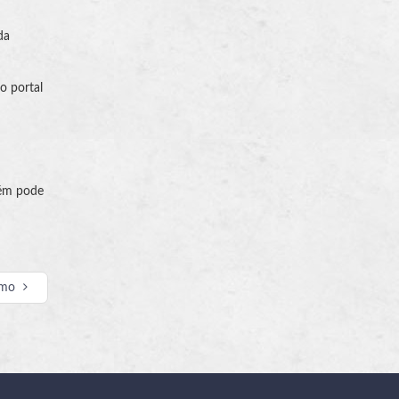
da
o portal
ém pode
imo