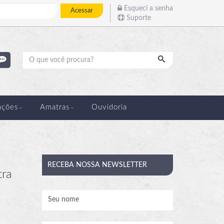
Esqueci a senha
Acessar
Suporte
Pesquisar
ações
Amatras
Ouvidoria
RECEBA
NOSSA NEWSLETTER
tra