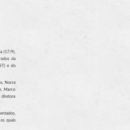
a (17/9),
rados da
TST) e do
os, Norce
te, Marco
 diretora
entados,
os quais