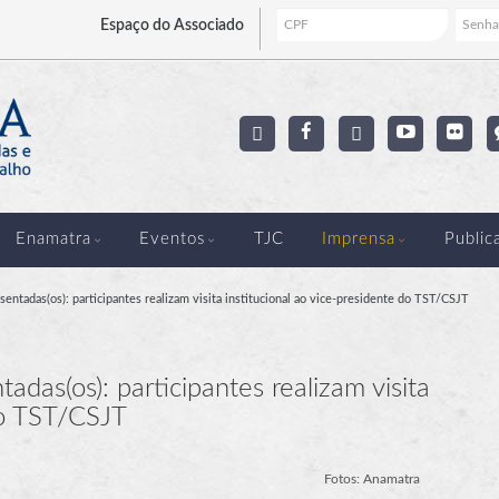
Espaço
do Associado
Enamatra
Eventos
TJC
Imprensa
Public
entadas(os): participantes realizam visita institucional ao vice-presidente do TST/CSJT
das(os): participantes realizam visita
do TST/CSJT
Fotos: Anamatra