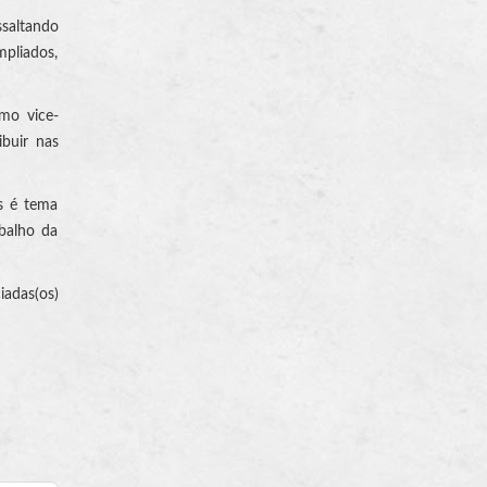
saltando
pliados,
mo vice-
ibuir nas
os é tema
abalho da
iadas(os)