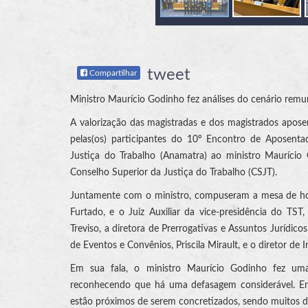
tweet
Compartilhar
Ministro Maurício Godinho fez análises do cenário remun
A valorização das magistradas e dos magistrados aposenta
pelas(os) participantes do 10º Encontro de Aposent
Justiça do Trabalho (Anamatra) ao ministro Maurício 
Conselho Superior da Justiça do Trabalho (CSJT).
Juntamente com o ministro, compuseram a mesa de honr
Furtado, e o Juiz Auxiliar da vice-presidência do TS
Treviso, a diretora de Prerrogativas e Assuntos Jurídicos
de Eventos e Convênios, Priscila Mirault, e o diretor de
Em sua fala, o ministro Maurício Godinho fez uma
reconhecendo que há uma defasagem considerável. Ent
estão próximos de serem concretizados, sendo muitos d