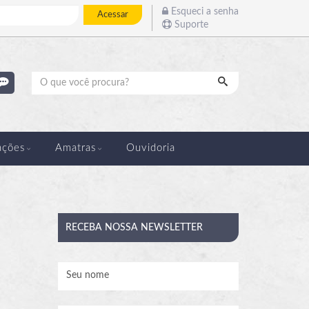
Esqueci a senha
Acessar
Suporte
Pesquisar
ações
Amatras
Ouvidoria
RECEBA
NOSSA NEWSLETTER