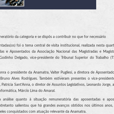
eratório da categoria e se dispôs a contribuir no que for necessário
das(os) foi o tema central de visita institucional, realizada nesta quart
adas e Aposentados da Associação Nacional das Magistradas e Magist
Godinho Delgado, vice-presidente do Tribunal Superior do Trabalho (
a o presidente da Anamatra, Valter Pugliesi, a diretora de Aposentad
T, Bruno Alves Rodrigues. Também estiveram presentes o vice-presiden
, Patrícia Sant’Anna, o diretor de Assuntos Legislativos, Leonardo Jorge, a
 Informática, Márcio Lima do Amaral.
 análise quanto à situação remuneratória das aposentadas e apos
retanto salientou que há grandes avanços obtidos nos últimos anos, 
eles conquistados com atuação relevante da Anamatra.