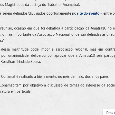
dos Magistrados da Justiça do Trabalho (Anamatra).
 a serem definidos/divulgados oportunamente no
site do evento
-, entre o
a reunião, ocasião em que foi debatida a participação da Amatra10 no e
o mais importante da Associação Nacional, onde são definidas as diretr
a’.
o dessa magnitude pode impor a associação regional, mas em contr
a, por unanimidade, deliberou por aprovar que a Amatra10 seja partic
 Rossifran Trindade Souza.
o Conamat é realizado a bienalmente, no mês de maio, dos anos pares.
o Conamat tem por objetivo a discussão de temas do interesse da soc
ratura em particular.
Próx