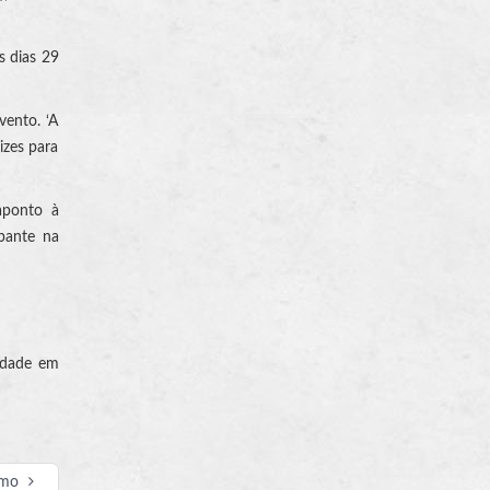
s dias 29
vento. ‘A
izes para
aponto à
ipante na
iedade em
imo