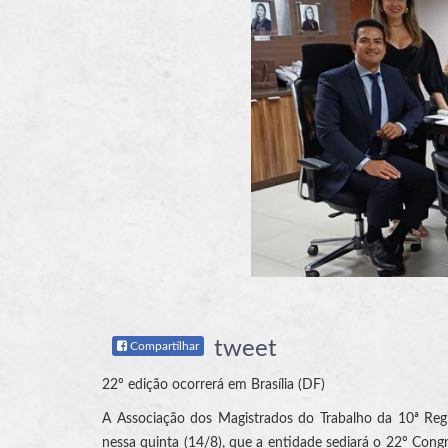
tweet
Compartilhar
22º edição ocorrerá em Brasília (DF)
A Associação dos Magistrados do Trabalho da 10ª Regi
nessa quinta (14/8), que a entidade sediará o 22º Con