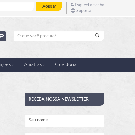
Esqueci a senha
Acessar
Suporte
Pesquisar
ações
Amatras
Ouvidoria
RECEBA
NOSSA NEWSLETTER