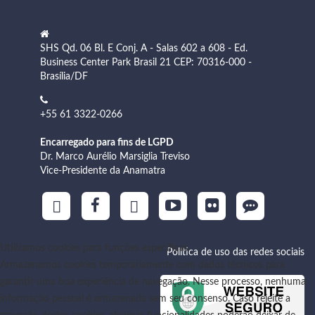
SHS Qd. 06 Bl. E Conj. A - Salas 602 a 608 - Ed.
Business Center Park Brasil 21 CEP: 70316-000 -
Brasília/DF
+55 61 3322-0266
Encarregado para fins de LGPD
Dr. Marco Aurélio Marsiglia Treviso
Vice-Presidente da Anamatra
Utilizamos cookies para funções específicas
Política de uso das redes sociais
Armazenamos cookies temporariamente com dados técnicos para
garantir uma boa experiência de navegação. Nesse processo, nenhuma
informação pessoal é armazenada sem seu consenso. Caso rejeite a