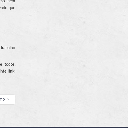
rso’, nem
sendo que
 Trabalho
e todos,
nte link:
imo