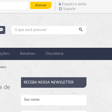
Esqueci a senha
Acessar
Suporte
Pesquisar
ações
Amatras
Ouvidoria
matra
RECEBA
NOSSA NEWSLETTER
a de