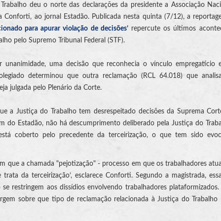
 Trabalho deu o norte das declarações da presidente a Associação Nac
 Conforti, ao jornal Estadão. Publicada nesta quinta (7/12), a report
ionado para apurar violação de decisões’
repercute os últimos aconte
alho pelo Supremo Tribunal Federal (STF).
r unanimidade, uma decisão que reconhecia o vínculo empregatício 
colegiado determinou que outra reclamação (RCL 64.018) que analisa
ja julgada pelo Plenário da Corte.
que a Justiça do Trabalho tem desrespeitado decisões da Suprema Cort
m do Estadão, não há descumprimento deliberado pela Justiça do Trab
está coberto pelo precedente da terceirização, o que tem sido evo
tarem que a chamada "pejotização" - processo em que os trabalhadores a
 trata da terceirização’, esclarece Conforti. Segundo a magistrada, ess
se restringem aos dissídios envolvendo trabalhadores plataformizados.
rgem sobre que tipo de reclamação relacionada à Justiça do Trabalho