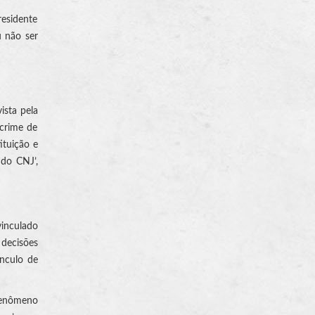
residente
u não ser
ista pela
 crime de
ituição e
 do CNJ’,
vinculado
 decisões
ínculo de
fenômeno