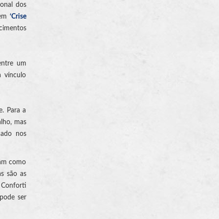
ional dos
agem
‘Crise
cimentos
entre um
 vínculo
e. Para a
alho, mas
cado nos
tuam como
as são as
 Conforti
 pode ser