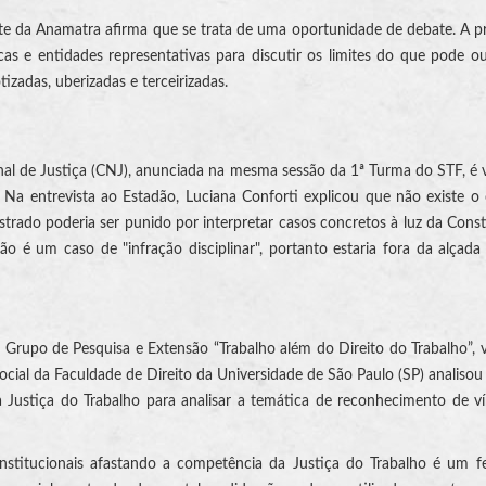
ente da Anamatra afirma que se trata de uma oportunidade de debate. A p
s e entidades representativas para discutir os limites do que pode o
zadas, uberizadas e terceirizadas.
nal de Justiça (CNJ), anunciada na mesma sessão da 1ª Turma do STF, é v
Na entrevista ao Estadão, Luciana Conforti explicou que não existe o
trado poderia ser punido por interpretar casos concretos à luz da Const
 não é um caso de "infração disciplinar", portanto estaria fora da alçada
Grupo de Pesquisa e Extensão “Trabalho além do Direito do Trabalho”, 
cial da Faculdade de Direito da Universidade de São Paulo (SP) analisou
Justiça do Trabalho para analisar a temática de reconhecimento de v
nstitucionais afastando a competência da Justiça do Trabalho é um 