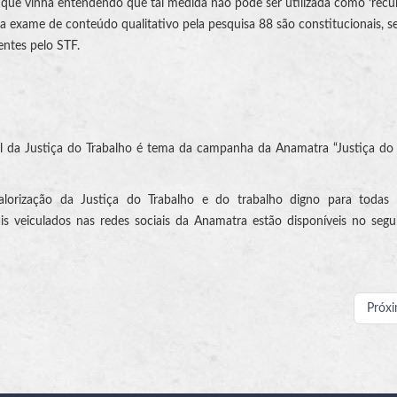
F que vinha entendendo que tal medida não pode ser utilizada como ‘recu
ra exame de conteúdo qualitativo pela pesquisa 88 são constitucionais, 
entes pelo STF.
l da Justiça do Trabalho é tema da campanha da Anamatra “Justiça do
rização da Justiça do Trabalho e do trabalho digno para todas 
veiculados nas redes sociais da Anamatra estão disponíveis no segui
Próx