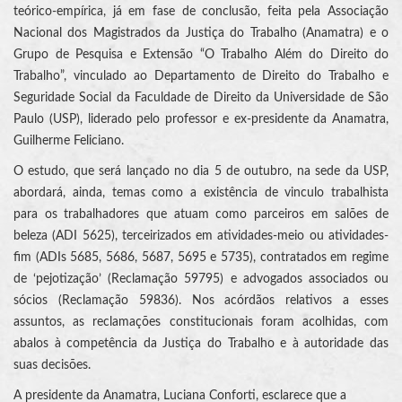
teórico-empírica, já em fase de conclusão, feita pela Associação
Nacional dos Magistrados da Justiça do Trabalho (Anamatra) e o
Grupo de Pesquisa e Extensão “O Trabalho Além do Direito do
Trabalho”, vinculado ao Departamento de Direito do Trabalho e
Seguridade Social da Faculdade de Direito da Universidade de São
Paulo (USP), liderado pelo professor e ex-presidente da Anamatra,
Guilherme Feliciano.
O estudo, que será lançado no dia 5 de outubro, na sede da USP,
abordará, ainda, temas como a existência de vinculo trabalhista
para os trabalhadores que atuam como parceiros em salões de
beleza (ADI 5625), terceirizados em atividades-meio ou atividades-
fim (ADIs 5685, 5686, 5687, 5695 e 5735), contratados em regime
de ‘pejotização’ (Reclamação 59795) e advogados associados ou
sócios (Reclamação 59836). Nos acórdãos relativos a esses
assuntos, as reclamações constitucionais foram acolhidas, com
abalos à competência da Justiça do Trabalho e à autoridade das
suas decisões.
A presidente da Anamatra, Luciana Conforti, esclarece que a