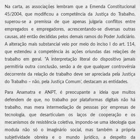
Na carta, as associações lembram que a Emenda Constitucional
45/2004, que modificou a competência da Justiça do Trabalho,
superou-se a premissa de que apenas julgaria conflitos entre
empregados e empregadores, acrescentando-se diversas outras
causas, até então decididas pelos demais ramos do Poder Judiciário.
A alteração mais substancial veio por meio do inciso I do art. 114,
que estendeu a competência às ações oriundas das relações de
trabalho em geral. “A interpretação literal do dispositivo jamais
permitiria outra conclusão, senão a de que qualquer controvérsia
decorrente da relação de trabalho deve ser apreciada pela Justiça
do Trabalho – não, pela Justiça Comum’, destacam as entidades.
Para Anamatra e ANPT, é preocupante a ideia que muitos
defendem de que, no trabalho por plataformas digitais não há
trabalho, mas mera intermediação de pessoas por empresas de
tecnologia, que desarticulam os laços de cooperação e os
mecanismos de resistência coletiva, impondo-se uma ideologia que
modula não só o imaginário social, mas também a própria
subjetividade obreira e o mundo jurídico, a despeito da