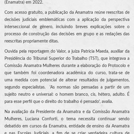
(Enamatra) em 2022.
Com acesso gratuito, a publicação da Anamatra reúne reescritas de
decisões judiciais emblemáticas com a aplicação da perspectiva
interseccional de gênero, incluindo breves explicações sobre o
processo de construção das decisões em grupo e as redações das
reescritas propriamente ditas.
Ouvida pela reportagem do Valor, a juíza Patrícia Maeda, auxiliar da
Presidência do Tribunal Superior do Trabalho (TST), que integrava a
Comissão Anamatra Mulheres durante a elaboração do Protocolo e
que também foi coordenadora acadêmica do curso, trata-se de
uma medida com potencial de alterar resultados de julgamentos,
segundo especialistas. 'As normas são pensadas a partir de um
sujeito neutro e universal: o homem branco, cis, hétero, adulto. É
para esse perfil que o direito do trabalho é pensado', avalia.
Na avaliação da Presidente da Anamatra e da Comissão Anamatra
Mulheres, Luciana Conforti, o tema necessita continuar sendo
debatido em cursos da Enamatra, entidade de ensino da Anamatra
e nas Escolas Judiciais, a fim de se criar verdadeira cultura de