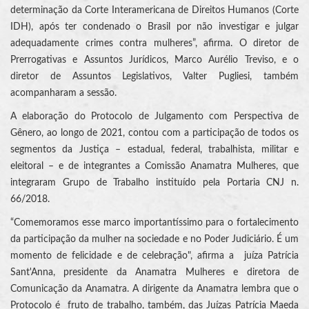
determinação da Corte Interamericana de Direitos Humanos (Corte
IDH), após ter condenado o Brasil por não investigar e julgar
adequadamente crimes contra mulheres”, afirma. O diretor de
Prerrogativas e Assuntos Jurídicos, Marco Aurélio Treviso, e o
diretor de Assuntos Legislativos, Valter Pugliesi, também
acompanharam a sessão.
A elaboração do Protocolo de Julgamento com Perspectiva de
Gênero, ao longo de 2021, contou com a participação de todos os
segmentos da Justiça – estadual, federal, trabalhista, militar e
eleitoral – e de integrantes a Comissão Anamatra Mulheres, que
integraram Grupo de Trabalho instituído pela Portaria CNJ n.
66/2018.
“Comemoramos esse marco importantíssimo para o fortalecimento
da participação da mulher na sociedade e no Poder Judiciário. É um
momento de felicidade e de celebração", afirma a juíza Patrícia
Sant'Anna, presidente da Anamatra Mulheres e diretora de
Comunicação da Anamatra. A dirigente da Anamatra lembra que o
Protocolo é fruto de trabalho, também, das Juízas Patrícia Maeda