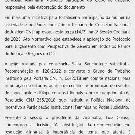
Comissão Anamatra Mulheres participou do grupo de trabalho
responsável pela elaboração do documento
Em mais uma iniciativa para fortalecer a participação da mulher na
sociedade e no Poder Judiciário, o Plenário do Conselho Nacional
de Justiça (CNJ) aprovou, nesta terça (14/3), na 3ª Sessão Ordinária
de 2023, Ato Normativo que estabelece a aplicação do Protocolo
para Julgamento com Perspectiva de Gênero em Todos os Ramos
de Justiça e Regiões do País.
A ação, relatada pela conselheira Salise Sanchotene, substitui a
Recomendação n. 128/2022 e converte o Grupo de Trabalho
instituído pela Portaria CNJ n. 66/2018 em comitê nacional para
elaboração de estudos, análise de cenários e promoção de eventos
de capacitação e diálogo com os tribunais sobre o cumprimento da
Resolução CNJ 255/2018, que instituiu a Política Nacional de
Incentivo à Participação Institucional Feminina no Poder Judiciário.
Presente à sessão o presidente da Anamatra, Luiz Colussi,
comemorou a decisão. “A substituição da recomendação em
resolução alinha-se à importância do tema, que atente à