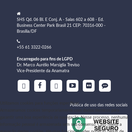
SHS Qd. 06 Bl. E Conj. A - Salas 602 a 608 - Ed.
Business Center Park Brasil 21 CEP: 70316-000 -
Brasília/DF
+55 61 3322-0266
Encarregado para fins de LGPD
Dr. Marco Aurélio Marsiglia Treviso
Vice-Presidente da Anamatra
Utilizamos cookies para funções específicas
Política de uso das redes sociais
Armazenamos cookies temporariamente com dados técnicos para
garantir uma boa experiência de navegação. Nesse processo, nenhuma
informação pessoal é armazenada sem seu consenso. Caso rejeite a
gravação destes cookies, algumas funcionalidades poderão deixar de