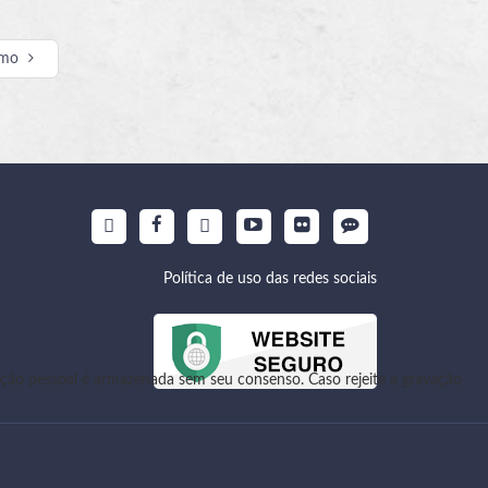
imo
Política de uso das redes sociais
ão pessoal é armazenada sem seu consenso. Caso rejeite a gravação