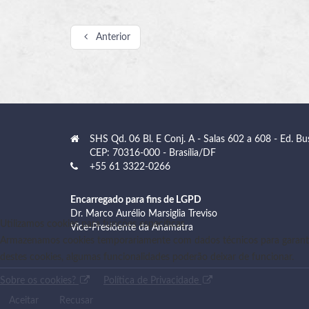
Anterior
SHS Qd. 06 Bl. E Conj. A - Salas 602 a 608 - Ed. Bu
CEP: 70316-000 - Brasília/DF
+55 61 3322-0266
Encarregado para fins de LGPD
Dr. Marco Aurélio Marsiglia Treviso
Utilizamos cookies para funções específicas
Vice-Presidente da Anamatra
Armazenamos cookies temporariamente com dados técnicos para garanti
destes cookies, algumas funcionalidades poderão deixar de funcionar.
Sobre os cookies?
Política de Privacidade
Aceitar
Recusar