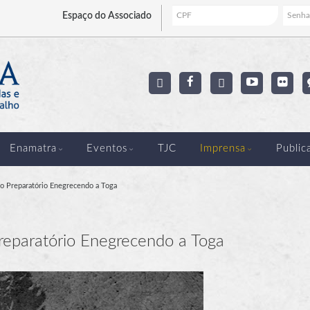
Espaço
do Associado
Enamatra
Eventos
TJC
Imprensa
Public
rso Preparatório Enegrecendo a Toga
Preparatório Enegrecendo a Toga