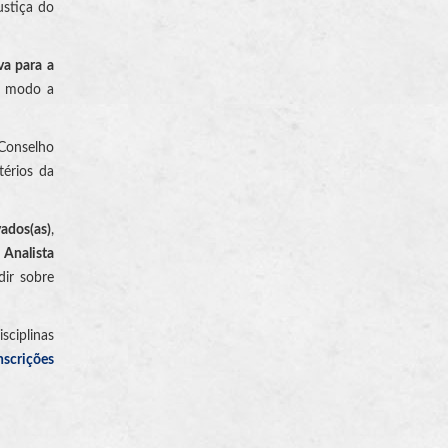
ustiça do
va para a
de modo a
Conselho
térios da
vados(as)
,
e
Analista
dir sobre
sciplinas
nscrições