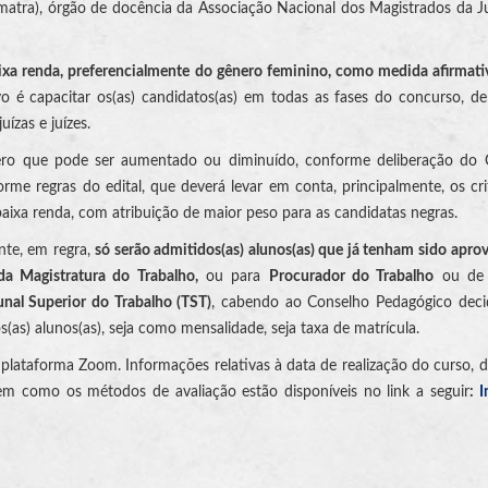
matra), órgão de docência da Associação Nacional dos Magistrados da J
aixa renda, preferencialmente do gênero feminino, como medida afirmati
ivo é capacitar os(as) candidatos(as) em todas as fases do concurso, 
ízas e juízes.
ero que pode ser aumentado ou diminuído, conforme deliberação do 
orme regras do edital, que deverá levar em conta, principalmente, os cri
baixa renda, com atribuição de maior peso para as candidatas negras.
nte, em regra,
só serão admitidos(as) alunos(as) que já tenham sido apro
a Magistratura do Trabalho,
ou para
Procurador do Trabalho
ou d
unal Superior do Trabalho (TST)
, cabendo ao Conselho Pedagógico deci
(as) alunos(as), seja como mensalidade, seja taxa de matrícula.
lataforma Zoom. Informações relativas à data de realização do curso, di
 bem como os métodos de avaliação estão disponíveis no link a seguir
:
I