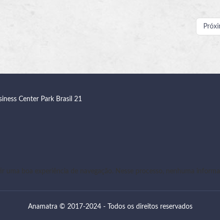
Próx
siness Center Park Brasil 21
r uma boa experiência de navegação. Nesse processo, nenhuma informaç
Anamatra © 2017-2024 - Todos os direitos reservados