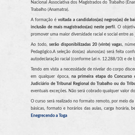
Nacional Associativa dos Magistrados do Trabalho (Ena
Trabalho (Anamatra).
A formação é
voltada a candidatos(as) negros(as) de b
inclusão de mais magistrados(as) neste perf
il. O objet
promover uma maior diversidade racial e social entre as ju
Ao todo,
serão disponibilizadas 20 (vinte) vaga
s, núm
Pedagógico.A seleção dos(as) alunos(as) será feita conf
autodeclaração racial (conforme Lei n. 12.288/10) e de 
Tendo em vista a necessidade de nivelar do corpo disce
em qualquer época,
na primeira etapa do Concurso d
Judiciário de Tribunal Regional do Trabalho ou do Trib
eventuais exceções. Não será cobrado qualquer valor dos
O curso será realizado no formato remoto, por meio da p
básicas, formato e horários das aulas, carga horária,
Enegrecendo a Toga