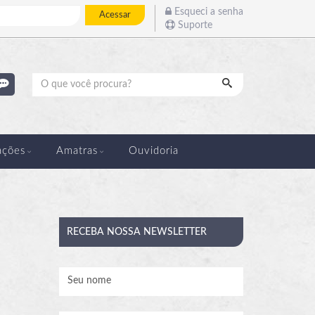
Esqueci a senha
Acessar
Suporte
Pesquisar
ações
Amatras
Ouvidoria
RECEBA
NOSSA NEWSLETTER