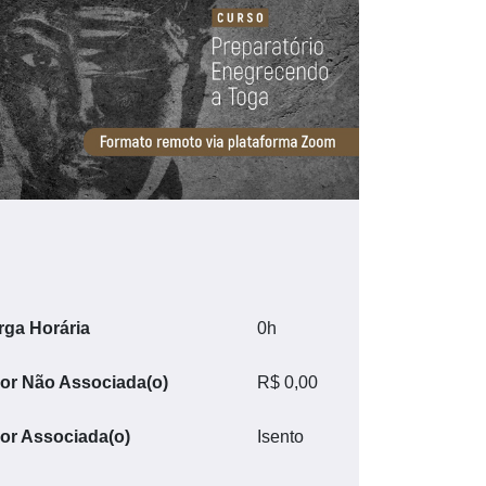
rga Horária
0h
lor Não Associada(o)
R$ 0,00
lor Associada(o)
Isento