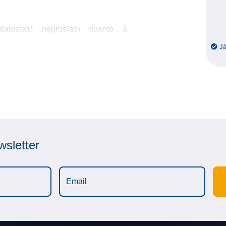
atos(as) negros(as) quanto à
a necessidade de somar esforços,
Já
, na busca pela superação das
smo, que impede o ingresso e
as) em função da cor da pele;
rados(as) em torno de interesses
 de combater o racismo no Poder
peração e solidariedade entre os
 do Direito, em especial, o Direito
sletter
termos do art. 2º do Estatuto da
em processo seletivo.