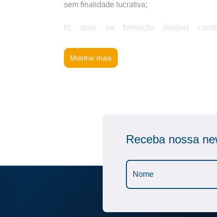
sem finalidade lucrativa;
b) atuar na formação dos(as) candid
conscientização sobre a importância e 
principalmente de maneira volutária
Mostrar mais
desigualdades decorrentes do raci
desenvolvimento isonômico dos magistrados(
c) promover a congregação dos(as) magist
comum, público, social e associativo,
Judiciário, com maior “aproximação, coo
associados”, por meio do incentivo “estudo
Receba nossa new
Material e Processual do Trabalho”, nos 
Anamatra.
3) Público-alvo
Pessoas negras, de baixa renda, aprovadas 
4) Número de vagas