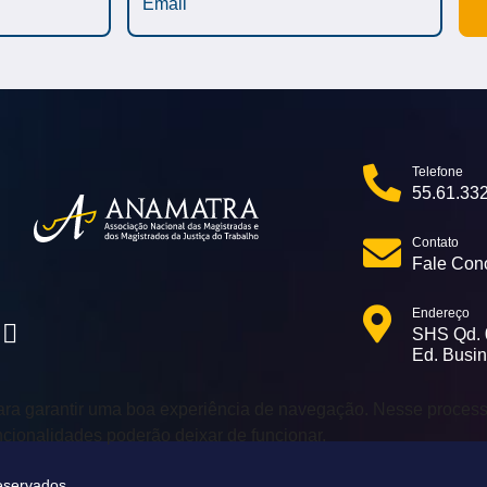
Telefone
55.61.33
Contato
Fale Con
Endereço
SHS Qd. 0
Ed. Busin
ra garantir uma boa experiência de navegação. Nesse proce
cionalidades poderão deixar de funcionar.
eservados.