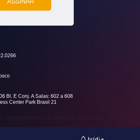
22.0266
osco
6 Bl. E Conj. A Salas: 602 a 608
ess Center Park Brasil 21
sso, nenhuma informação pessoal é armazenada sem seu