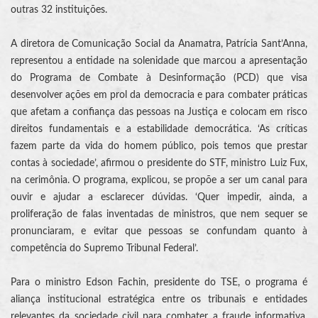
outras 32 instituições.
A diretora de Comunicação Social da Anamatra, Patrícia Sant’Anna,
representou a entidade na solenidade que marcou a apresentação
do Programa de Combate à Desinformação (PCD) que visa
desenvolver ações em prol da democracia e para combater práticas
que afetam a confiança das pessoas na Justiça e colocam em risco
direitos fundamentais e a estabilidade democrática. ‘As críticas
fazem parte da vida do homem público, pois temos que prestar
contas à sociedade’, afirmou o presidente do STF, ministro Luiz Fux,
na cerimônia. O programa, explicou, se propõe a ser um canal para
ouvir e ajudar a esclarecer dúvidas. ‘Quer impedir, ainda, a
proliferação de falas inventadas de ministros, que nem sequer se
pronunciaram, e evitar que pessoas se confundam quanto à
competência do Supremo Tribunal Federal’.
Para o ministro Edson Fachin, presidente do TSE, o programa é
aliança institucional estratégica entre os tribunais e entidades
relevantes da sociedade civil para combater a fraude informativa.