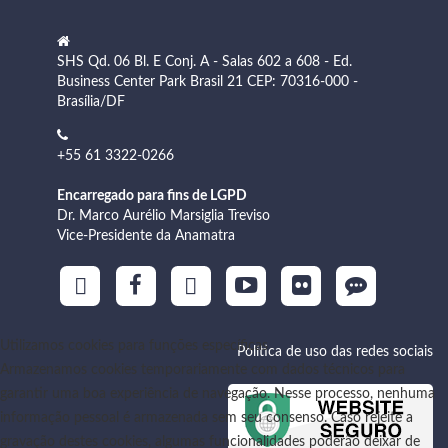
SHS Qd. 06 Bl. E Conj. A - Salas 602 a 608 - Ed.
Business Center Park Brasil 21 CEP: 70316-000 -
Brasília/DF
+55 61 3322-0266
Encarregado para fins de LGPD
Dr. Marco Aurélio Marsiglia Treviso
Vice-Presidente da Anamatra
Utilizamos cookies para funções específicas
Política de uso das redes sociais
Armazenamos cookies temporariamente com dados técnicos para
garantir uma boa experiência de navegação. Nesse processo, nenhuma
informação pessoal é armazenada sem seu consenso. Caso rejeite a
gravação destes cookies, algumas funcionalidades poderão deixar de