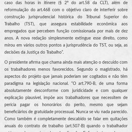
caso das horas in itinere (§ 2º do art.58 da CLT), além de
reformulação do art.468 com o objetivo claro de interferir sobre
construção jurisprudencial histórica do Tribunal Superior do
Trabalho (TST), que assegura estabilidade econômica aos
empregados que percebem função comissionada por mais de dez
anos. A nova redação simplesmente extingue esse direito, como
mirou em vários outros pontos a jurisprudência do TST, ou seja, as
decisões da Justiça do Trabalho”.
O presidente afirma que chama ainda mais atenção o descuido com
os trabalhadores menos favorecidos. Segundo o magistrado, há
aspectos do projeto que jamais poderiam ser cogitados e não têm
paradigma na legislação nacional. “O art.790-B, de uma forma
absolutamente desconforme com juridicidade e com qualquer
explicação plausível, impõe aos trabalhadores que necessitem de
perícia pagar os honorários do perito, mesmo que sejam
beneficiários de gratuidade processual. Nunca se viu nada parecido.
Como também é completamente descabido se falar em quitações
anuais do contrato de trabalho (art.507-B) quando o trabalhador