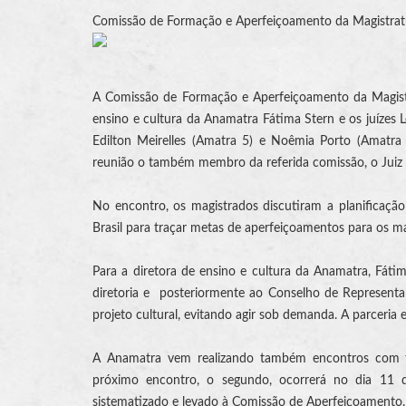
Comissão de Formação e Aperfeiçoamento da Magistrat
A Comissão de Formação e Aperfeiçoamento da Magistra
ensino e cultura da Anamatra Fátima Stern e os juízes 
Edilton Meirelles (Amatra 5) e Noêmia Porto (Amatra 
reunião o também membro da referida comissão, o Juiz
No encontro, os magistrados discutiram a planificação
Brasil para traçar metas de aperfeiçoamentos para os ma
Para a diretora de ensino e cultura da Anamatra, Fáti
diretoria e posteriormente ao Conselho de Representa
projeto cultural, evitando agir sob demanda. A parceria 
A Anamatra vem realizando também encontros com toda 
próximo encontro, o segundo, ocorrerá no dia 11 
sistematizado e levado à Comissão de Aperfeiçoamento.