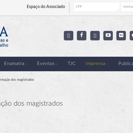
Espaço
do Associado
Enamatra
Eventos
TJC
Imprensa
Public
ormação dos magistrados
ção dos magistrados