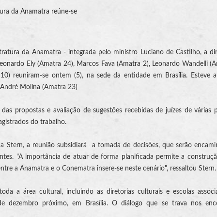
ura da Anamatra reúne-se
tura da Anamatra - integrada pelo ministro Luciano de Castilho, a di
Leonardo Ely (Amatra 24), Marcos Fava (Amatra 2), Leonardo Wandelli (A
10) reuniram-se ontem (5), na sede da entidade em Brasília. Esteve 
 André Molina (Amatra 23)
 das propostas e avaliação de sugestões recebidas de juízes de várias 
gistrados do trabalho.
ma Stern, a reunião subsidiará a tomada de decisões, que serão encam
ntes. "A importância de atuar de forma planificada permite a constru
entre a Anamatra e o Conematra insere-se neste cenário", ressaltou Stern.
a área cultural, incluindo as diretorias culturais e escolas associ
de dezembro próximo, em Brasília. O diálogo que se trava nos enc