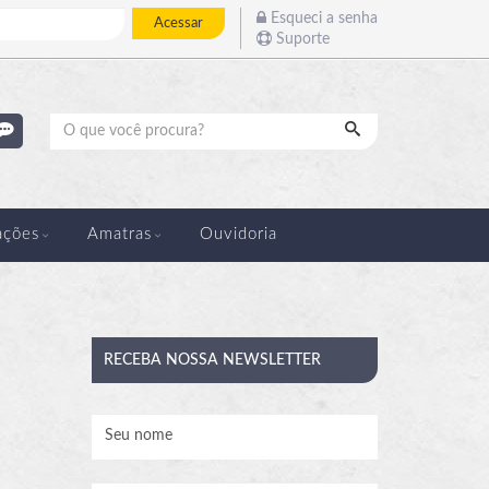
Esqueci a senha
Acessar
Suporte
Pesquisar
ações
Amatras
Ouvidoria
RECEBA
NOSSA NEWSLETTER