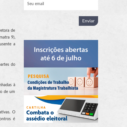
retora de
matra 9),
ausente a
partes do
inhadas à
ção de um
ativas. O
ontros é