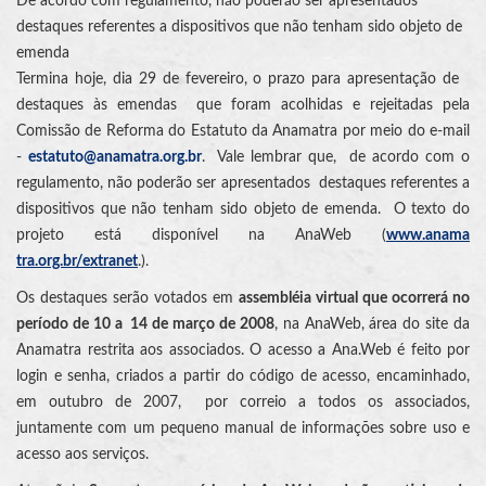
De acordo com regulamento, não poderão ser apresentados
destaques referentes a dispositivos que não tenham sido objeto de
emenda
Termina hoje, dia 29 de fevereiro, o prazo para apresentação de
destaques às emendas que foram acolhidas e rejeitadas pela
Comissão de Reforma do Estatuto da Anamatra por meio do e-mail
-
estatuto@anamatra.org.br
. Vale lembrar que, de acordo com o
regulamento, não poderão ser apresentados destaques referentes a
dispositivos que não tenham sido objeto de emenda. O texto do
projeto está disponível na AnaWeb (
www.anama
tra.org.br/extranet
.).
Os destaques serão votados em
assembléia virtual que ocorrerá no
período de 10 a 14 de março de 2008
, na AnaWeb, área do site da
Anamatra restrita aos associados. O acesso a Ana.Web é feito por
login e senha, criados a partir do código de acesso, encaminhado,
em outubro de 2007, por correio a todos os associados,
juntamente com um pequeno manual de informações sobre uso e
acesso aos serviços.