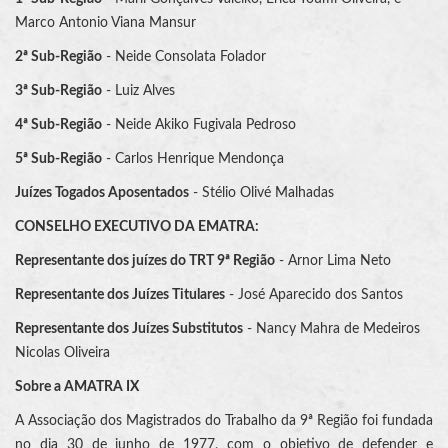
Marco Antonio Viana Mansur
2ª Sub-Região
- Neide Consolata Folador
3ª Sub-Região
- Luiz Alves
4ª Sub-Região
- Neide Akiko Fugivala Pedroso
5ª Sub-Região
- Carlos Henrique Mendonça
Juízes Togados Aposentados
- Stélio Olivé Malhadas
CONSELHO EXECUTIVO DA EMATRA:
Representante dos juízes do TRT 9ª Região
- Arnor Lima Neto
Representante dos Juízes Titulares
- José Aparecido dos Santos
Representante dos Juízes Substitutos
- Nancy Mahra de Medeiros
Nicolas Oliveira
Sobre a AMATRA IX
A Associação dos Magistrados do Trabalho da 9ª Região foi fundada
no dia 30 de junho de 1977, com o objetivo de defender e