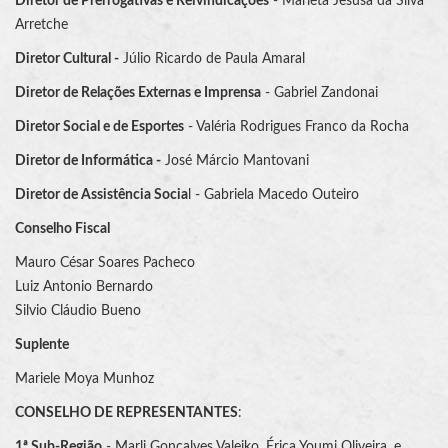
Diretor de Prerrogativas e Reivindicações
- Marieta Jesusa da Silva
Arretche
Diretor Cultural -
Júlio Ricardo de Paula Amaral
Diretor de Relações Externas e Imprensa
- Gabriel Zandonai
Diretor Social e de Esportes
- Valéria Rodrigues Franco da Rocha
Diretor de Informática -
José Márcio Mantovani
Diretor de Assistência Socia
l - Gabriela Macedo Outeiro
Conselho Fiscal
Mauro César Soares Pacheco
Luiz Antonio Bernardo
Silvio Cláudio Bueno
Suplente
Mariele Moya Munhoz
CONSELHO DE REPRESENTANTES
:
1ª Sub-Região
- Marli Gonçalves Valeiko, Érica Youmi Oliveira, e