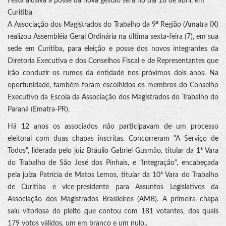
Festa alusiva à posse da nova gestão será no dia 18 de abril, em
Curitiba
A Associação dos Magistrados do Trabalho da 9ª Região (Amatra IX)
realizou Assembléia Geral Ordinária na última sexta-feira (7), em sua
sede em Curitiba, para eleição e posse dos novos integrantes da
Diretoria Executiva e dos Conselhos Fiscal e de Representantes que
irão conduzir os rumos da entidade nos próximos dois anos. Na
oportunidade, também foram escolhidos os membros do Conselho
Executivo da Escola da Associação dos Magistrados do Trabalho do
Paraná (Ematra-PR).
Há 12 anos os associados não participavam de um processo
eleitoral com duas chapas inscritas. Concorreram "A Serviço de
Todos", liderada pelo juiz Bráulio Gabriel Gusmão, titular da 1ª Vara
do Trabalho de São José dos Pinhais, e "Integração", encabeçada
pela juíza Patrícia de Matos Lemos, titular da 10ª Vara do Trabalho
de Curitiba e vice-presidente para Assuntos Legislativos da
Associação dos Magistrados Brasileiros (AMB). A primeira chapa
saiu vitoriosa do pleito que contou com 181 votantes, dos quais
179 votos válidos, um em branco e um nulo..