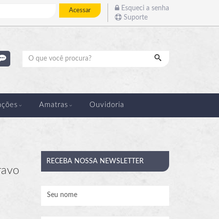
Esqueci a senha
Acessar
Suporte
Pesquisar
ações
Amatras
Ouvidoria
RECEBA
NOSSA NEWSLETTER
ravo