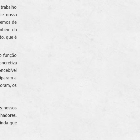
 trabalho
de nossa
 temos de
também da
to, que é
mo função
oncretiza
oncebível
uiparam a
loram, os
os nossos
lhadores,
ainda que