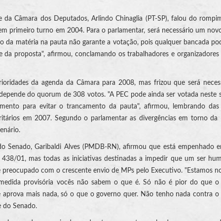
te da Câmara dos Deputados, Arlindo Chinaglia (PT-SP), falou do romp
em primeiro turno em 2004. Para o parlamentar, será necessário um nov
são da matéria na pauta não garante a votação, pois qualquer bancada po
se da proposta", afirmou, conclamando os trabalhadores e organizadores
ioridades da agenda da Câmara para 2008, mas frizou que será neces
 depende do quorum de 308 votos. "A PEC pode ainda ser votada neste 
mento para evitar o trancamento da pauta", afirmou, lembrando das
oritários em 2007. Segundo o parlamentar as divergências em torno da
enário.
 do Senado,
Garibaldi
Alves (PMDB-RN), afirmou que está empenhado e
 438/01, mas todas as iniciativas destinadas a impedir que um ser hu
 preocupado com o crescente envio de MPs pelo Executivo. "Estamos n
A medida provisória vocês não sabem o que é. Só não é pior do que o
se aprova mais nada, só o que o governo quer. Não tenho nada contra o
e do Senado.