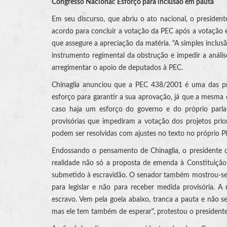
Congresso Nacional: Esforço para inclusão em pauta
Em seu discurso, que abriu o ato nacional, o presiden
acordo para concluir a votação da PEC após a votação 
que assegure a apreciação da matéria. "A simples inclu
instrumento regimental da obstrução e impedir a análi
arregimentar o apoio de deputados à PEC.
Chinaglia anunciou que a PEC 438/2001 é uma das pr
esforço para garantir a sua aprovação, já que a mesma
caso haja um esforço do governo e do próprio parla
provisórias que impediram a votação dos projetos pri
podem ser resolvidas com ajustes no texto no próprio Pl
Endossando o pensamento de Chinaglia, o presidente
realidade não só a proposta de emenda à Constituição
submetido à escravidão. O senador também mostrou-se
para legislar e não para receber medida provisória. 
escravo. Vem pela goela abaixo, tranca a pauta e não 
mas ele tem também de esperar", protestou o president