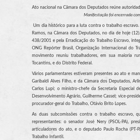
Ato nacional na Câmara dos Deputados reúne autoridades
Manifestação foi encerrada com
Um dia histórico para a luta contra o trabalho escravo.
Ramos, na Câmara dos Deputados, no dia de hoje (12)
438/2001 e pela Erradicação do Trabalho Escravo, inte
ONG Repórter Brasil, Organização Internacional do Tr
movimento reuniu trabalhadores, em sua maioria rura
Tocantins, e do Distrito Federal.
Vários parlamentares estiveram presentes ao ato e man
Garibaldi Alves Filho, e da Câmara dos Deputados, Ar
Carlos Lupi; o ministro-chefe da Secretaria Especial 
Desenvolvimento Agrário, Guilherme Cassel; vice-preside
procurador-geral do Trabalho, Otávio Brito Lopes.
As duas subcomissões contra o trabalho escravo,
representantes: o senador José Nery (PSOL-PA), pr
articuladores do ato, e o deputado Paulo Rocha (PT-
Trabalho Infantil.