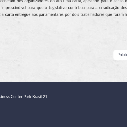
receberam dos organizadores do ato uma carta, apelando para o senso d
 imprescindível para que o Legislativo contribua para a erradicação de
iz a carta entregue aos parlamentares por dois trabalhadores que foram l
Próx
siness Center Park Brasil 21