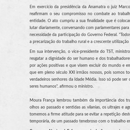
Em exercício da presidência da Anamatra o juiz Marc
reafirmam o seu compromisso no combate ao trabalho
entidade. O ato cumpriu a sua finalidade que é coloc
lutar diariamente, conversando com parlamentares para
necessidade da participação do Governo Federal. "Todo
a precarização do trabalho rural e a crescente utilização
Em sua intervenção, o vice-presidente do TST, minist
resgatar a dignidade do ser humano e dos trabalhadores
por ações positivas e que visem excluir do mundo e em
que em pleno século XXI irmãos nossos, pois somos to
verdadeiros senhores da Idade Média. Isso só pode ser 
seres humanos", afirmou o ministro.
Moura França lembrou também da importância dos traba
olhos ao passado e sentidas as vilanias, os ultrajes e 
tomemos a firme atitude para se evitar a repetição de
temporária, de um passado tenebroso com o trabalho em