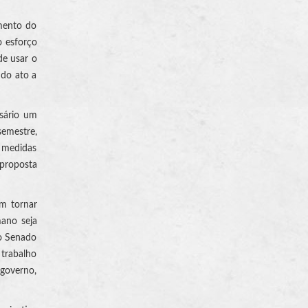
imento do
o esforço
de usar o
 do ato a
sário um
semestre,
 medidas
 proposta
m tornar
mano seja
o Senado
 trabalho
 governo,