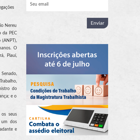
legações
rio Nereu
ão da PEC
o (ANPT),
umanos. O
, Piauí,
o Senado,
Trabalho,
nistro do
ança; e o
 os seus
, um dos
adante e