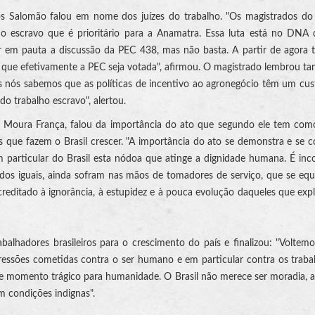
os Salomão falou em nome dos juízes do trabalho. "Os magistrados do
 escravo que é prioritário para a Anamatra. Essa luta está no DNA 
ar em pauta a discussão da PEC 438, mas não basta. A partir de agora
 que efetivamente a PEC seja votada", afirmou. O magistrado lembrou 
s nós sabemos que as políticas de incentivo ao agronegócio têm um cus
 do trabalho escravo", alertou.
ro Moura França, falou da importância do ato que segundo ele tem co
 que fazem o Brasil crescer. "A importância do ato se demonstra e se c
 particular do Brasil esta nódoa que atinge a dignidade humana. É inc
dos iguais, ainda sofram nas mãos de tomadores de serviço, que se eq
creditado à ignorância, à estupidez e à pouca evolução daqueles que exp
lhadores brasileiros para o crescimento do país e finalizou: "Voltem
agressões cometidas contra o ser humano e em particular contra os traba
ste momento trágico para humanidade. O Brasil não merece ser moradia, 
 condições indignas".