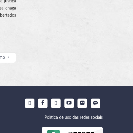
e justiça
ssa chaga
ibertados
imo
Política de uso das redes sociais