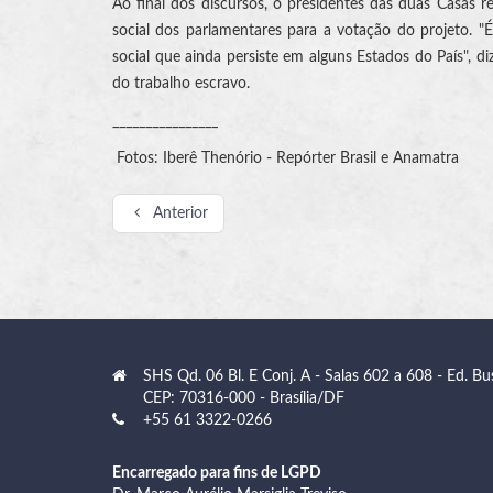
Ao final dos discursos, o presidentes das duas Casas 
social dos parlamentares para a votação do projeto. "É
social que ainda persiste em alguns Estados do País", d
do trabalho escravo.
________________
Fotos: Iberê Thenório - Repórter Brasil e Anamatra
Anterior
SHS Qd. 06 Bl. E Conj. A - Salas 602 a 608 - Ed. Bu
CEP: 70316-000 - Brasília/DF
+55 61 3322-0266
Encarregado para fins de LGPD