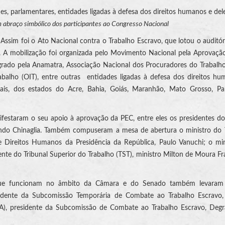
, parlamentares, entidades ligadas à defesa dos direitos humanos e de
 abraço simbólico dos participantes ao Congresso Nacional
 Assim foi o Ato Nacional contra o Trabalho Escravo, que lotou o auditó
. A mobilização foi organizada pelo Movimento Nacional pela Aprovaç
grado pela Anamatra, Associação Nacional dos Procuradores do Trabalh
abalho (OIT), entre outras entidades ligadas à defesa dos direitos h
is, dos estados do Acre, Bahia, Goiás, Maranhão, Mato Grosso, Pará
ifestaram o seu apoio à aprovação da PEC, entre eles os presidentes d
lindo Chinaglia. Também compuseram a mesa de abertura o ministro do 
de Direitos Humanos da Presidência da República, Paulo Vanuchi; o mi
nte do Tribunal Superior do Trabalho (TST), ministro Milton de Moura Fr
 que funcionam no âmbito da Câmara e do Senado também levaram
esidente da Subcomissão Temporária de Combate ao Trabalho Escravo
PA), presidente da Subcomissão de Combate ao Trabalho Escravo, Degr