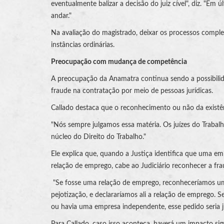
eventualmente balizar a decisão do juiz cível", diz. "Em 
andar."
Na avaliação do magistrado, deixar os processos comple
instâncias ordinárias.
Preocupação com mudança de competência
A preocupação da Anamatra continua sendo a possibilid
fraude na contratação por meio de pessoas jurídicas.
Callado destaca que o reconhecimento ou não da existên
"Nós sempre julgamos essa matéria. Os juízes do Trabal
núcleo do Direito do Trabalho."
Ele explica que, quando a Justiça identifica que uma em
relação de emprego, cabe ao Judiciário reconhecer a fra
"Se fosse uma relação de emprego, reconheceríamos u
pejotização, e declararíamos ali a relação de emprego.
ou havia uma empresa independente, esse pedido seria 
Para Callado, caso isso aconteça, haverá um impacto sign