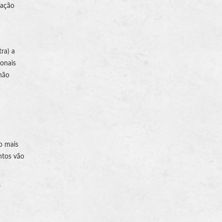
 ação
ra) a
ionais
não
o mais
ntos vão
s