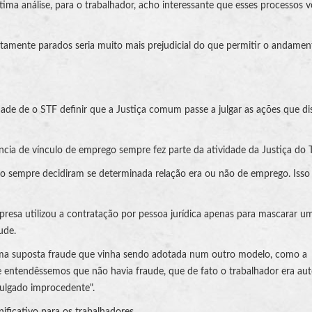
última análise, para o trabalhador, acho interessante que esses processos 
tamente parados seria muito mais prejudicial do que permitir o andamen
ade de o STF definir que a Justiça comum passe a julgar as ações que d
cia de vínculo de emprego sempre fez parte da atividade da Justiça do T
ho sempre decidiram se determinada relação era ou não de emprego. Isso
presa utilizou a contratação por pessoa jurídica apenas para mascarar u
ude.
ma suposta fraude que vinha sendo adotada num outro modelo, como a
 Se entendêssemos que não havia fraude, que de fato o trabalhador era a
julgado improcedente".
ificativo para os trabalhadores.