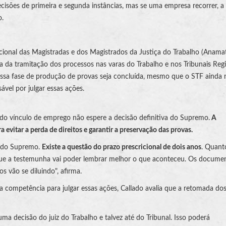
ecisões de primeira e segunda instâncias, mas se uma empresa recorrer, a
o.
ional das Magistradas e dos Magistrados da Justiça do Trabalho (Anamat
a da tramitação dos processos nas varas do Trabalho e nos Tribunais Reg
ssa fase de produção de provas seja concluída, mesmo que o STF ainda 
ável por julgar essas ações.
do vínculo de emprego não espere a decisão definitiva do Supremo.
A
evitar a perda de direitos e garantir a preservação das provas.
o do Supremo.
Existe a questão do prazo prescricional de dois anos
. Quant
rque a testemunha vai poder lembrar melhor o que aconteceu. Os docume
os vão se diluindo", afirma.
a competência para julgar essas ações, Callado avalia que a retomada do
 uma decisão do juiz do Trabalho e talvez até do Tribunal. Isso poderá