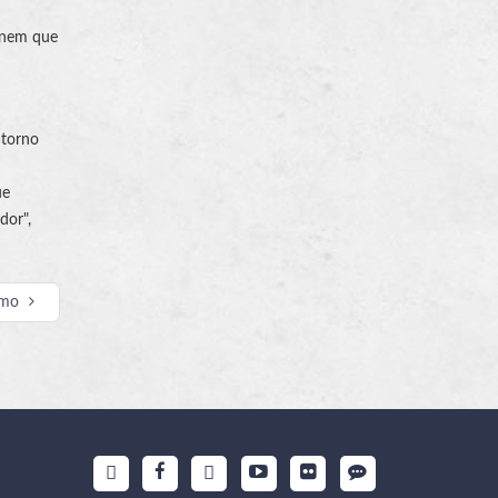
o nem que
 torno
ue
dor",
imo