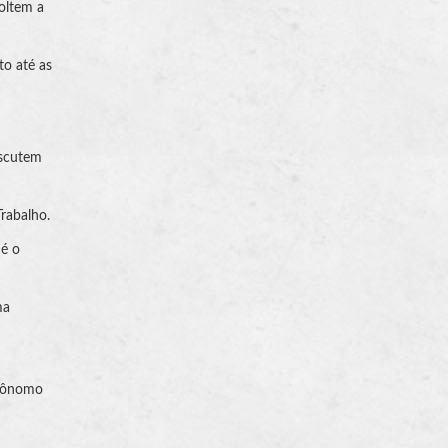
voltem a
to até as
iscutem
rabalho.
 é o
ma
utônomo