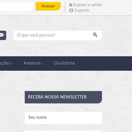
Esqueci a senha
Acessar
Suporte
Pesquisar
ações
Amatras
Ouvidoria
RECEBA
NOSSA NEWSLETTER