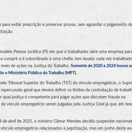
para evitar prescrição e preservar provas, sem aguardar o julgamento de
tização
odelo Pessoa Jurídica (PJ) em que o trabalhador abre uma empresa par
 a cumprir e é subordinado à uma chefia, tem levado cada vez trabalhado
 meio de ações na Justiça do Trabalho.
Somente de 2020 a 2024 houve 
o o Ministério Público do Trabalho (MPT).
elo Tribunal Superior do Trabalho (TST) do vínculo empregatício, o Sup
 repercussão geral que deverá definir os limites da contratação de trabal
r qual justiça é competente para julgar ações que discutem fraude na
e vínculo empregatício serem julgadas pela Justiça Cível já que, em tese,
4 de abril de 2025, o ministro Gilmar Mendes decidiu suspender naciona
vínculo empregatício relacionados à pejotização, mas em junho deste an