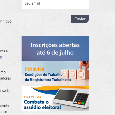
finitivo
a
res a
um
remo
hadores
 seria
lmente
o ele