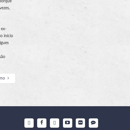
 porque
vezes,
 ex-
 início
igues
são
imo