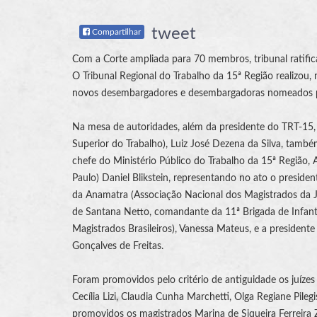
tweet
Compartilhar
Com a Corte ampliada para 70 membros, tribunal ratifi
O Tribunal Regional do Trabalho da 15ª Região realizou, n
novos desembargadores e desembargadoras nomeados pe
Na mesa de autoridades, além da presidente do TRT-15,
Superior do Trabalho
), Luiz José Dezena da Silva, tam
chefe do Ministério Público do Trabalho da 15ª Região, 
Paulo) Daniel Blikstein, representando no ato o presiden
da
Anamatra
(Associação Nacional dos Magistrados da
de Santana Netto, comandante da 11ª Brigada de Infan
Magistrados Brasileiros
), Vanessa Mateus, e a presiden
Gonçalves de Freitas.
Foram promovidos pelo critério de antiguidade os juíze
Cecília Lizi, Claudia Cunha Marchetti, Olga Regiane Pile
promovidos os magistrados Marina de Siqueira Ferreira Z