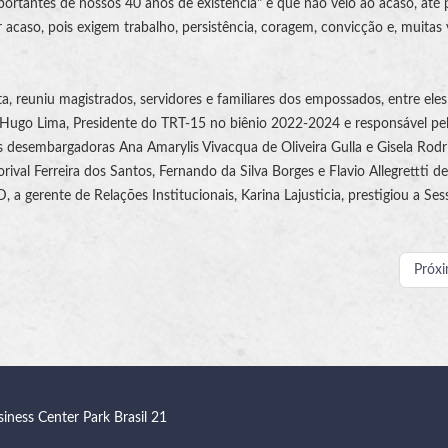
portantes de nossos 40 anos de existência" e que não veio ao acaso, até
caso, pois exigem trabalho, persistência, coragem, convicção e, muitas 
a, reuniu magistrados, servidores e familiares dos empossados, entre eles
ugo Lima, Presidente do TRT-15 no biênio 2022-2024 e responsável pelo
as desembargadoras Ana Amarylis Vivacqua de Oliveira Gulla e Gisela Rodr
val Ferreira dos Santos, Fernando da Silva Borges e Flavio Allegrettti de
 gerente de Relações Institucionais, Karina Lajusticia, prestigiou a Ses
Próx
siness Center Park Brasil 21