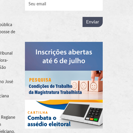
pública
 posse de
ribunal
dora-
 São
ano José
ciana
, Regiane
m
liciano,