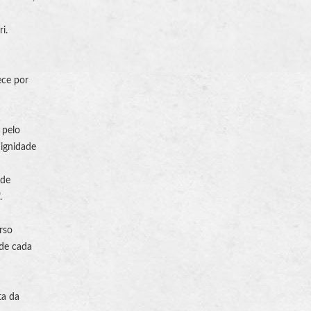
i.
ece por
 pelo
dignidade
ade
.
rso
 de cada
ta da