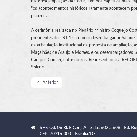
histórica ampliação da Corte, "um dos capítulos mais im
"os acontecimentos históricos raramente acontecem por a
paciência".
A cerimônia realizada no Plenário Ministro Coqueijo Cost
presidentes do TRT-15, como o desembargador Samuel H
da articulação institucional da proposta de ampliação, 
Magalhães de Araujo e Moraes, e os desembargadores Lori
Campos Cooper, entre outros. Representando a RECORD, a
Solene.
Anterior
SHS Qd. 06 Bl. E Conj. A - Salas 602 a 608 - Ed. Bu
CEP: 70316-000 - Brasília/DF