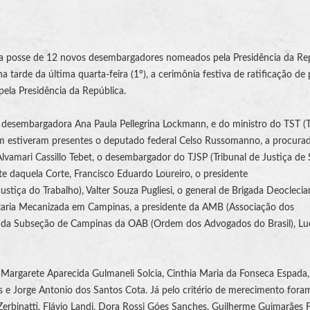
ca posse de 12 novos desembargadores nomeados pela Presidência da Re
a tarde da última quarta-feira (1º), a cerimônia festiva de ratificação de
la Presidência da República.
 desembargadora Ana Paula Pellegrina Lockmann, e do ministro do
TST
(
T
bém estiveram presentes o deputado federal Celso Russomanno, a procura
Alvamari Cassillo Tebet, o desembargador do TJSP (Tribunal de Justiça de
te daquela Corte, Francisco Eduardo Loureiro, o presidente
Justiça do Trabalho
),
Valter Souza Pugliesi
, o general de Brigada Deocleci
taria Mecanizada em Campinas, a presidente da
AMB
(
Associação dos
te da Subseção de Campinas da OAB (Ordem dos Advogados do Brasil), Lu
s Margarete Aparecida Gulmaneli Solcia, Cinthia Maria da Fonseca Espada
gis e Jorge Antonio dos Santos Cota. Já pelo critério de merecimento fora
erbinatti, Flávio Landi, Dora Rossi Góes Sanches, Guilherme Guimarães Fe