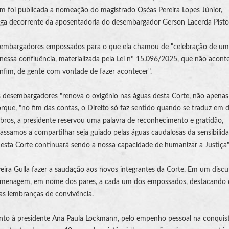
foi publicada a nomeação do magistrado Oséas Pereira Lopes Júnior,
aga decorrente da aposentadoria do desembargador Gerson Lacerda Pistor
sembargadores empossados para o que ela chamou de "celebração de um
"nessa confluência, materializada pela Lei nº 15.096/2025, que não acont
 enfim, de gente com vontade de fazer acontecer".
 desembargadores "renova o oxigênio nas águas desta Corte, não apenas
rque, "no fim das contas, o Direito só faz sentido quando se traduz em 
bros, a presidente reservou uma palavra de reconhecimento e gratidão,
passamos a compartilhar seja guiado pelas águas caudalosas da sensibilid
desta Corte continuará sendo a nossa capacidade de humanizar a Justiça"
ira Gulla fazer a saudação aos novos integrantes da Corte. Em um discu
a homenagem, em nome dos pares, a cada um dos empossados, destacando
mas lembranças de convivência.
to à presidente Ana Paula Lockmann, pelo empenho pessoal na conquis