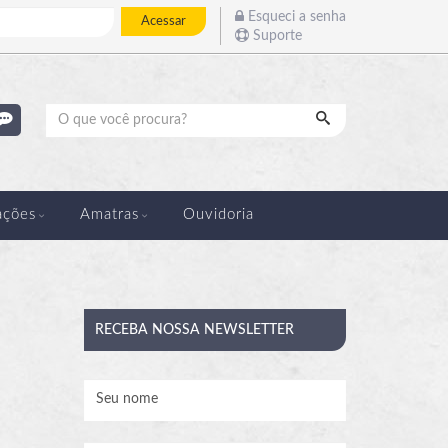
Esqueci a senha
Acessar
Suporte
Pesquisar
ações
Amatras
Ouvidoria
RECEBA
NOSSA NEWSLETTER