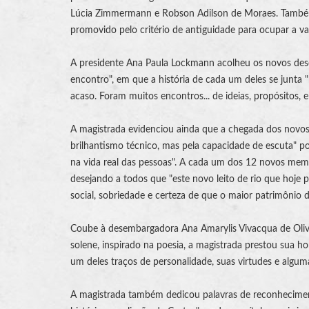
Lúcia Zimmermann e Robson Adilson de Moraes. Também 
promovido pelo critério de antiguidade para ocupar a v
A presidente Ana Paula Lockmann acolheu os novos de
encontro", em que a história de cada um deles se junta 
acaso. Foram muitos encontros... de ideias, propósitos,
A magistrada evidenciou ainda que a chegada dos novos
brilhantismo técnico, mas pela capacidade de escuta" po
na vida real das pessoas". A cada um dos 12 novos mem
desejando a todos que "este novo leito de rio que hoje 
social, sobriedade e certeza de que o maior patrimônio 
Coube à desembargadora Ana Amarylis Vivacqua de Olive
solene, inspirado na poesia, a magistrada prestou su
um deles traços de personalidade, suas virtudes e algu
A magistrada também dedicou palavras de reconhecimen