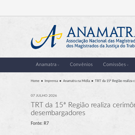
Anamatra
Convênios
Comissões
Home
Imprensa
Anamatra na Mídia
TRT da 15ª Região realiza 
07 JULHO 2026
TRT da 15ª Região realiza cerimô
desembargadores
Fonte: R7