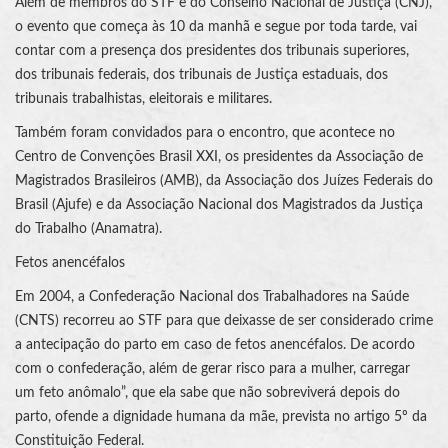
Além de membros do STF e do Conselho Nacional de Justiça (CNJ),
o evento que começa às 10 da manhã e segue por toda tarde, vai
contar com a presença dos presidentes dos tribunais superiores,
dos tribunais federais, dos tribunais de Justiça estaduais, dos
tribunais trabalhistas, eleitorais e militares.
Também foram convidados para o encontro, que acontece no
Centro de Convenções Brasil XXI, os presidentes da Associação de
Magistrados Brasileiros (AMB), da Associação dos Juízes Federais do
Brasil (Ajufe) e da Associação Nacional dos Magistrados da Justiça
do Trabalho (Anamatra).
Fetos anencéfalos
Em 2004, a Confederação Nacional dos Trabalhadores na Saúde
(CNTS) recorreu ao STF para que deixasse de ser considerado crime
a antecipação do parto em caso de fetos anencéfalos. De acordo
com o confederação, além de gerar risco para a mulher, carregar
um feto anômalo”, que ela sabe que não sobreviverá depois do
parto, ofende a dignidade humana da mãe, prevista no artigo 5º da
Constituição Federal.