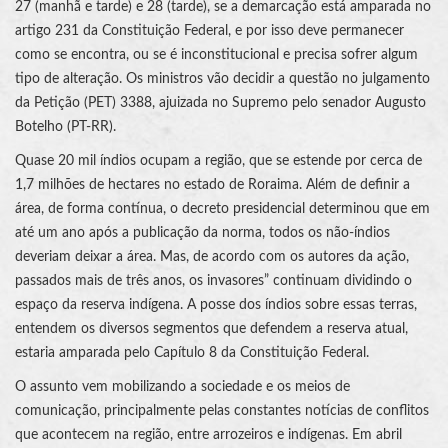
27 (manhã e tarde) e 28 (tarde), se a demarcação está amparada no
artigo 231 da Constituição Federal, e por isso deve permanecer
como se encontra, ou se é inconstitucional e precisa sofrer algum
tipo de alteração. Os ministros vão decidir a questão no julgamento
da Petição (PET) 3388, ajuizada no Supremo pelo senador Augusto
Botelho (PT-RR).
Quase 20 mil índios ocupam a região, que se estende por cerca de
1,7 milhões de hectares no estado de Roraima. Além de definir a
área, de forma contínua, o decreto presidencial determinou que em
até um ano após a publicação da norma, todos os não-índios
deveriam deixar a área. Mas, de acordo com os autores da ação,
passados mais de três anos, os invasores” continuam dividindo o
espaço da reserva indígena. A posse dos índios sobre essas terras,
entendem os diversos segmentos que defendem a reserva atual,
estaria amparada pelo Capítulo 8 da Constituição Federal.
O assunto vem mobilizando a sociedade e os meios de
comunicação, principalmente pelas constantes notícias de conflitos
que acontecem na região, entre arrozeiros e indígenas. Em abril