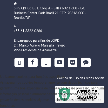
SHS Qd. 06 Bl. E Conj. A - Salas 602 a 608 - Ed.
Business Center Park Brasil 21 CEP: 70316-000 -
Brasília/DF
+55 61 3322-0266
Encarregado para fins de LGPD
Dr. Marco Aurélio Marsiglia Treviso
Vice-Presidente da Anamatra
Utilizamos cookies para funções específicas
Política de uso das redes sociais
Armazenamos cookies temporariamente com dados técnicos para
garantir uma boa experiência de navegação. Nesse processo, nenhuma
informação pessoal é armazenada sem seu consenso. Caso rejeite a
gravação destes cookies, algumas funcionalidades poderão deixar de
funcionar.