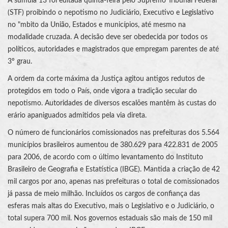
A súmula 13 foi editada quinta-feira pelo Supremo Tribunal Federal
(STF) proibindo o nepotismo no Judiciário, Executivo e Legislativo
no "mbito da União, Estados e municípios, até mesmo na
modalidade cruzada. A decisão deve ser obedecida por todos os
políticos, autoridades e magistrados que empregam parentes de até
3º grau.
A ordem da corte máxima da Justiça agitou antigos redutos de
protegidos em todo o País, onde vigora a tradição secular do
nepotismo. Autoridades de diversos escalões mantêm às custas do
erário apaniguados admitidos pela via direta.
O número de funcionários comissionados nas prefeituras dos 5.564
municípios brasileiros aumentou de 380.629 para 422.831 de 2005
para 2006, de acordo com o último levantamento do Instituto
Brasileiro de Geografia e Estatística (IBGE). Mantida a criação de 42
mil cargos por ano, apenas nas prefeituras o total de comissionados
já passa de meio milhão. Incluídos os cargos de confiança das
esferas mais altas do Executivo, mais o Legislativo e o Judiciário, o
total supera 700 mil. Nos governos estaduais são mais de 150 mil