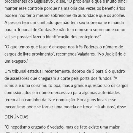
procedentes do Legislativo”, disse. “O problema é que é muito difícil
manter esse controle porque na maioria das vezes os beneficiários
podem não ter o mesmo sobrenome da autoridade que os acolhe.
A pessoa tem um cunhado que não tem seu sobrenome e manda
para o Tribunal de Contas. Se não tem o mesmo sobrenome como
vai ser possível fazer a identificação dos protegidos?”
“O que temos que fazer é enxugar nos três Poderes o número de
cargos de livre provimento”, recomenda Valadares. “No Judiciário é
um exagero.”
Um tribunal estadual, recentemente, dobrou de 3 para 6 o quadro
de assessores que chegaram à corte pela porta dos fundos. “A
súmula é uma coisa muito boa, mas a grande questão são os cargos
comissionados em número excessivo para algumas autoridades
terem ali o caminho da livre nomeação. Em alguns locais esse
mecanismo pode se tornar uma moeda de troca. Há abusos”, disse.
DENÚNCIAS
“O nepotismo cruzado é vedado, mas de fato existe uma maior